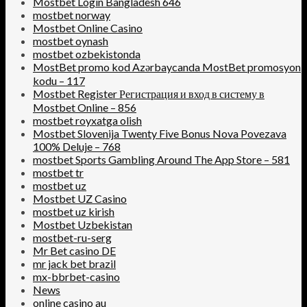
Mostbet Login Bangladesh 646
mostbet norway
Mostbet Online Casino
mostbet oynash
mostbet ozbekistonda
MostBet promo kod Azərbaycanda MostBet promosyon
kodu – 117
Mostbet Register Регистрация и вход в систему в
Mostbet Online – 856
mostbet royxatga olish
Mostbet Slovenija Twenty Five Bonus Nova Povezava
100% Deluje – 768
‎mostbet Sports Gambling Around The App Store – 581
mostbet tr
mostbet uz
Mostbet UZ Casino
mostbet uz kirish
Mostbet Uzbekistan
mostbet-ru-serg
Mr Bet casino DE
mr jack bet brazil
mx-bbrbet-casino
News
online casino au