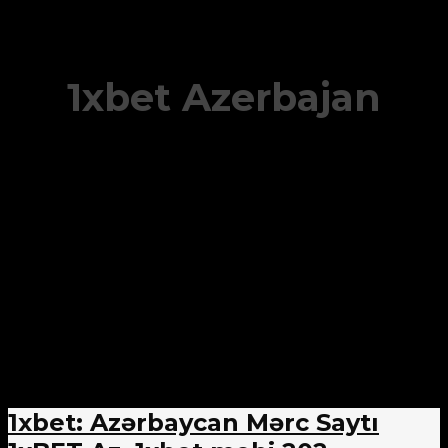
1xbet Azerbajan
1xbet: Azərbaycan Mərc Saytı