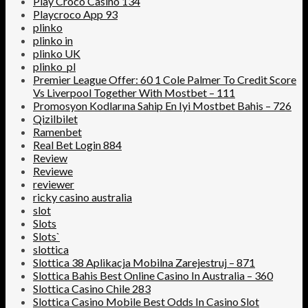
Play Croco Casino 134
Playcroco App 93
plinko
plinko in
plinko UK
plinko_pl
Premier League Offer: 60 1 Cole Palmer To Credit Score
Vs Liverpool Together With Mostbet – 111
Promosyon Kodlarına Sahip En Iyi Mostbet Bahis – 726
Qizilbilet
Ramenbet
Real Bet Login 884
Review
Reviewe
reviewer
ricky casino australia
slot
Slots
Slots`
slottica
Slottica 38 Aplikacja Mobilna Zarejestruj – 871
Slottica Bahis Best Online Casino In Australia – 360
Slottica Casino Chile 283
Slottica Casino Mobile Best Odds In Casino Slot