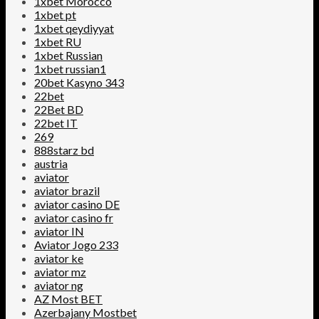
1xbet Morocco
1xbet pt
1xbet qeydiyyat
1xbet RU
1xbet Russian
1xbet russian1
20bet Kasyno 343
22bet
22Bet BD
22bet IT
269
888starz bd
austria
aviator
aviator brazil
aviator casino DE
aviator casino fr
aviator IN
Aviator Jogo 233
aviator ke
aviator mz
aviator ng
AZ Most BET
Azerbajany Mostbet