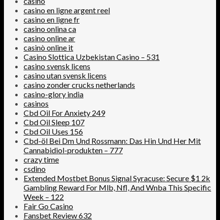
casino
casino en ligne argent reel
casino en ligne fr
casino onlina ca
casino online ar
casinò online it
Casino Slottica Uzbekistan Casino – 531
casino svensk licens
casino utan svensk licens
casino zonder crucks netherlands
casino-glory india
casinos
Cbd Oil For Anxiety 249
Cbd Oil Sleep 107
Cbd Oil Uses 156
Cbd-öl Bei Dm Und Rossmann: Das Hin Und Her Mit
Cannabidiol-produkten – 777
crazy time
csdino
Extended Mostbet Bonus Signal Syracuse: Secure $1 2k
Gambling Reward For Mlb, Nfl, And Wnba This Specific
Week – 122
Fair Go Casino
Fansbet Review 632