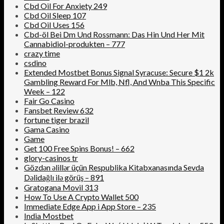
Cbd Oil For Anxiety 249
Cbd Oil Sleep 107
Cbd Oil Uses 156
Cbd-öl Bei Dm Und Rossmann: Das Hin Und Her Mit
Cannabidiol-produkten – 777
crazy time
csdino
Extended Mostbet Bonus Signal Syracuse: Secure $1 2k
Gambling Reward For Mlb, Nfl, And Wnba This Specific
Week – 122
Fair Go Casino
Fansbet Review 632
fortune tiger brazil
Gama Casino
Game
Get 100 Free Spins Bonus! – 662
glory-casinos tr
Gözdən əlillər üçün Respublika Kitabxanasında Sevda
Dəlidağlı ilə görüş – 891
Gratogana Movil 313
How To Use A Crypto Wallet 500
‎Immediate Edge App i App Store – 235
India Mostbet