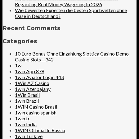
Regarding Real Money Wagering In 2026
Wie bewerten Experten die besten Sportwetten ohne
Oase in Deutschland?
Recent Comments
Categories
10 Euro Bonus Ohne Einzahlung Slottica Casino Demo
Casino Slots – 342
1w
1win App 878
1win Aviator Login 443
1Win AZ Casino
1win Azerbajany
1Win Brasil
1win Brazil
1WIN Casino Brasil
1win casino spanish
1win fr
1win India
1WIN Official In Russia
1win Turkiye