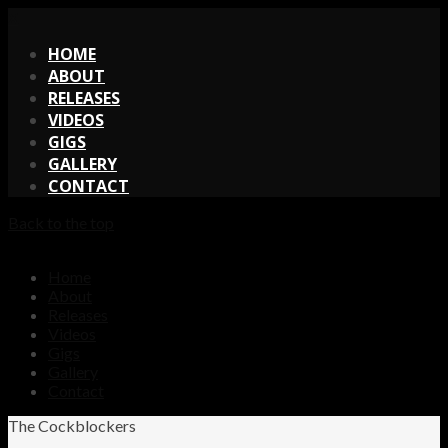
X
HOME
ABOUT
RELEASES
VIDEOS
GIGS
GALLERY
CONTACT
Back to the top
Home
About
Releases
Videos
Gigs
Gallery
Contact
The Cockblockers