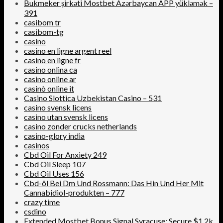
Bukmeker şirkəti Mostbet Azərbaycan APP yükləmək –
391
casibom tr
casibom-tg
casino
casino en ligne argent reel
casino en ligne fr
casino onlina ca
casino online ar
casinò online it
Casino Slottica Uzbekistan Casino – 531
casino svensk licens
casino utan svensk licens
casino zonder crucks netherlands
casino-glory india
casinos
Cbd Oil For Anxiety 249
Cbd Oil Sleep 107
Cbd Oil Uses 156
Cbd-öl Bei Dm Und Rossmann: Das Hin Und Her Mit
Cannabidiol-produkten – 777
crazy time
csdino
Extended Mostbet Bonus Signal Syracuse: Secure $1 2k