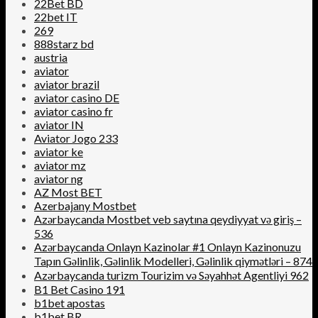
22Bet BD
22bet IT
269
888starz bd
austria
aviator
aviator brazil
aviator casino DE
aviator casino fr
aviator IN
Aviator Jogo 233
aviator ke
aviator mz
aviator ng
AZ Most BET
Azerbajany Mostbet
Azərbaycanda Mostbet veb saytına qeydiyyat və giriş –
536
Azərbaycanda Onlayn Kazinolar #1 Onlayn Kazinonuzu
Tapın Gəlinlik, Gəlinlik Modelleri, Gəlinlik qiymətləri – 874
Azərbaycanda turizm Tourizim və Səyahhət Agentliyi 962
B1 Bet Casino 191
b1bet apostas
b1bet BR