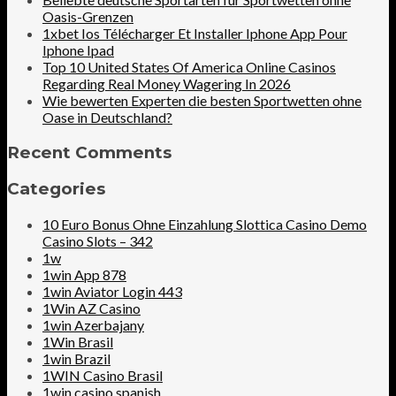
Oasis-Grenzen
1xbet Ios Télécharger Et Installer Iphone App Pour
Iphone Ipad
Top 10 United States Of America Online Casinos
Regarding Real Money Wagering In 2026
Wie bewerten Experten die besten Sportwetten ohne
Oase in Deutschland?
Recent Comments
Categories
10 Euro Bonus Ohne Einzahlung Slottica Casino Demo
Casino Slots – 342
1w
1win App 878
1win Aviator Login 443
1Win AZ Casino
1win Azerbajany
1Win Brasil
1win Brazil
1WIN Casino Brasil
1win casino spanish