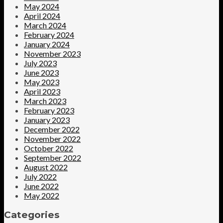
May 2024
April 2024
March 2024
February 2024
January 2024
November 2023
July 2023
June 2023
May 2023
April 2023
March 2023
February 2023
January 2023
December 2022
November 2022
October 2022
September 2022
August 2022
July 2022
June 2022
May 2022
Categories