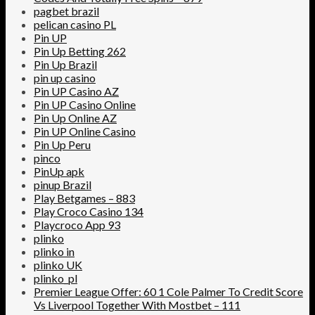
pagbet brazil
pelican casino PL
Pin UP
Pin Up Betting 262
Pin Up Brazil
pin up casino
Pin UP Casino AZ
Pin UP Casino Online
Pin Up Online AZ
Pin UP Online Casino
Pin Up Peru
pinco
PinUp apk
pinup Brazil
Play Betgames – 883
Play Croco Casino 134
Playcroco App 93
plinko
plinko in
plinko UK
plinko_pl
Premier League Offer: 60 1 Cole Palmer To Credit Score
Vs Liverpool Together With Mostbet – 111