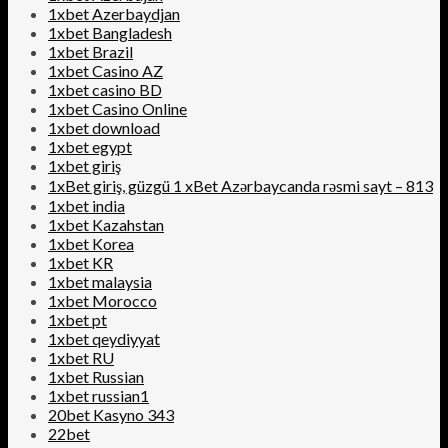
1xbet Azerbaydjan
1xbet Bangladesh
1xbet Brazil
1xbet Casino AZ
1xbet casino BD
1xbet Casino Online
1xbet download
1xbet egypt
1xbet giriş
1xBet giriş, güzgü 1 xBet Azərbaycanda rəsmi sayt – 813
1xbet india
1xbet Kazahstan
1xbet Korea
1xbet KR
1xbet malaysia
1xbet Morocco
1xbet pt
1xbet qeydiyyat
1xbet RU
1xbet Russian
1xbet russian1
20bet Kasyno 343
22bet