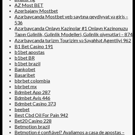
AZ Most BET
Azerbajany Mostbet
Azərbaycanda Mostbet veb saytına qeydiyyat və giriş –
536
Azərbaycanda Onlayn Kazinolar #1 Onlayn Kazinonuzu
Tapın Gəlinlik, Gəlinlik Modelleri, Gəlinlik qiymətləri – 874
Azərbaycanda turizm Tourizim və Səyahhət Agentliyi 962
B1 Bet Casino 191
b1bet apostas
b1bet BR
b1bet brazil
Bankobet
Basaribet
bbrbet colombia
bbrbet mx
Bdmbet App 287
Bdmbet Avis 446
Bdmbet Casino 373
beebet
Best Cbd Oil For Pain 942
Bet20 Casino 228
Betmotion brazil
Betmotion é confiável? Avaliamos a casa de apostas –