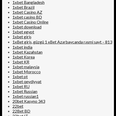
1xbet Bangladesh
1xbet Brazil
1xbet Casino AZ
1xbet casino BD
1xbet Casino Online
1xbet download
1xbet egypt
1xbet giriş
1xBet giriş, güzgü 1 xBet Azərbaycanda rəsmi sayt – 813
1xbet india
1xbet Kazahstan
1xbet Korea
1xbet KR
1xbet malaysia
1xbet Morocco
1xbet pt
1xbet qeydiyyat
1xbet RU
1xbet Russian
1xbet russian1
20bet Kasyno 343
22bet
22Bet BD
22bet IT