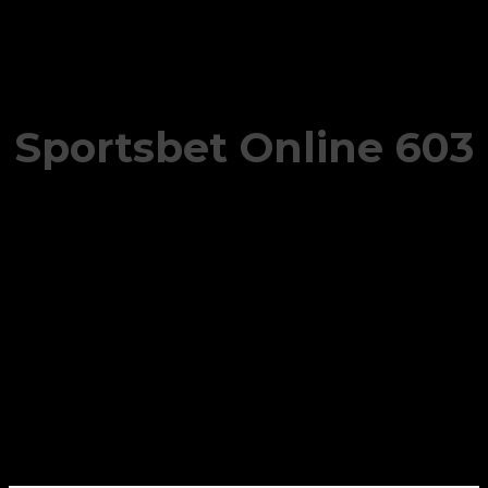
Sportsbet Online 603