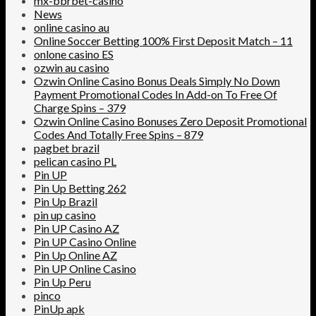
mx-bbrbet-casino
News
online casino au
Online Soccer Betting 100% First Deposit Match – 11
onlone casino ES
ozwin au casino
Ozwin Online Casino Bonus Deals Simply No Down
Payment Promotional Codes In Add-on To Free Of
Charge Spins – 379
Ozwin Online Casino Bonuses Zero Deposit Promotional
Codes And Totally Free Spins – 879
pagbet brazil
pelican casino PL
Pin UP
Pin Up Betting 262
Pin Up Brazil
pin up casino
Pin UP Casino AZ
Pin UP Casino Online
Pin Up Online AZ
Pin UP Online Casino
Pin Up Peru
pinco
PinUp apk