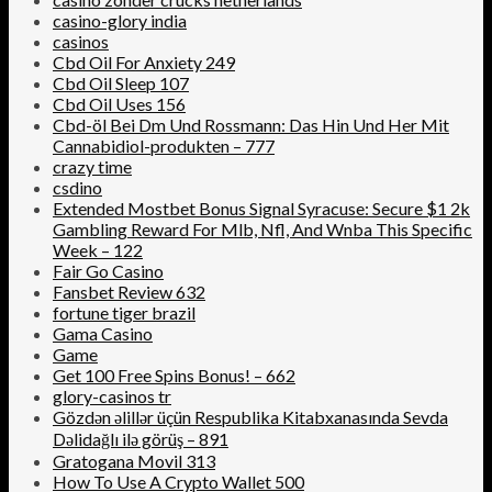
casino-glory india
casinos
Cbd Oil For Anxiety 249
Cbd Oil Sleep 107
Cbd Oil Uses 156
Cbd-öl Bei Dm Und Rossmann: Das Hin Und Her Mit
Cannabidiol-produkten – 777
crazy time
csdino
Extended Mostbet Bonus Signal Syracuse: Secure $1 2k
Gambling Reward For Mlb, Nfl, And Wnba This Specific
Week – 122
Fair Go Casino
Fansbet Review 632
fortune tiger brazil
Gama Casino
Game
Get 100 Free Spins Bonus! – 662
glory-casinos tr
Gözdən əlillər üçün Respublika Kitabxanasında Sevda
Dəlidağlı ilə görüş – 891
Gratogana Movil 313
How To Use A Crypto Wallet 500