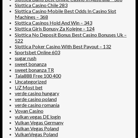
Slottica Casino Chile 283
Slottica Casino Mobile Best Odds In Casino Slot
Machines – 368
Slottica Casinos Hold And Win – 343
Slottica Giriş Bonusy Za Kolejne – 124
Slottica No Deposit Bonus Best Casino Bonuses Uk –
522
Slottica Poker Casino With Best Payout – 132
Sportsbet Online 603
sugar rush
sweet bonanza
sweet bonanza TR
Tala888 Free 100 400
Uncategorized
UZ Most bet
verde casino hungary
verde casino poland
verde casino romania
Vovan Casino
vulkan vegas DE login
Vulkan Vegas Germany
Vulkan Vegas Poland
VulkanVegas Poland