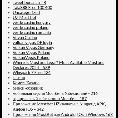
sweet bonanza TR
Tala888 Free 100 400
Uncategorized
UZ Most bet
verde casino hungary
verde casino poland
verde casino romania
Vovan Casino
vulkan vegas DE login
Vulkan Vegas Germany
Vulkan Vegas Poland
VulkanVegas Poland
Where Is Mostbet Legal? Most Available Mostbet
Declares 2024 – 539
Winspark 7 Euro 434
казино
Комета Казино
Макси-обзорник
мобильная версия Мостбет в Узбекистане – 216
официальный сайт казино Мостбет – 187
Приложение Mostbet UZ скачать на Андроид APK,
Айфон IOS – 342
Приложения MostBet для Android, IOs и Windows 168