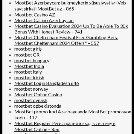
MostBet Azerbaycan: bukmeykerin xüsusiyyətləri Veb
sayt şirkəti MostBet az – 865
Mostbet Casino AZ
Mostbet Casino Azerbaycan
Mostbet Casino Evaluation 2024 Up To Be Able To 30k
Bonus With Honest Review – 741
Mostbet Cheltenham Festival Free Gambling Bets:
Mostbet Cheltenham 2024 Offers" – 557
mostbet giriş
mostbet GR
mostbet hungary
Mostbet India
mostbet italy
mostbet kirish
Mostbet Login Bangladesh 646
mostbet norway
Mostbet Online Casino
mostbet oynash
mostbet ozbekistonda
MostBet promo kod Azərbaycanda MostBet promosyon
kodu – 117
Mostbet Register Регистрация и вход в систему в
Mostbet Online – 856