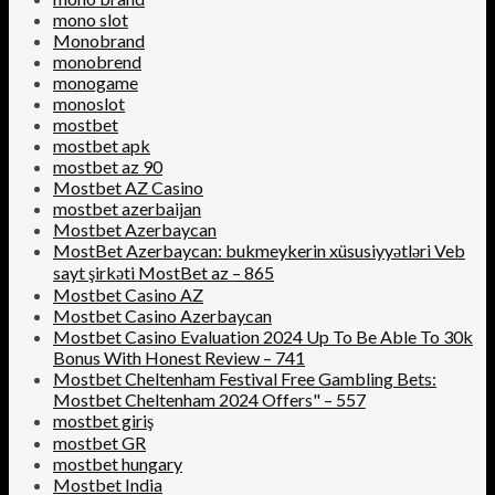
mono slot
Monobrand
monobrend
monogame
monoslot
mostbet
mostbet apk
mostbet az 90
Mostbet AZ Casino
mostbet azerbaijan
Mostbet Azerbaycan
MostBet Azerbaycan: bukmeykerin xüsusiyyətləri Veb
sayt şirkəti MostBet az – 865
Mostbet Casino AZ
Mostbet Casino Azerbaycan
Mostbet Casino Evaluation 2024 Up To Be Able To 30k
Bonus With Honest Review – 741
Mostbet Cheltenham Festival Free Gambling Bets:
Mostbet Cheltenham 2024 Offers" – 557
mostbet giriş
mostbet GR
mostbet hungary
Mostbet India