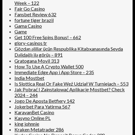
Week – 122
Fair Go Casino
Fansbet Review 632
fortune tiger brazil
Gama Casino
Game
Get 100 Free Spins Bonus! – 662
glory-casinos tr
Gözdən əlillər üçün Respublika Kitabxanasında Sevda
Dəlidağlı ilə görüş – 891
Gratogana Movil 313
How To Use A Crypto Wallet 500
‎Immediate Edge App i App Store – 235
India Mostbet
Is Slottica Real Or Fake Weź Udział W Turniejach – 553
Jak Pobrać I Zainstalować Aplikację Mostbet? Check
2024 – 244
Jogo De Aposta Betfiery 142
Jokerbet Para Yatirma 567
KaravanBet Casino
Kasyno Online PL
king johnnie
Kraken Metatrader 286