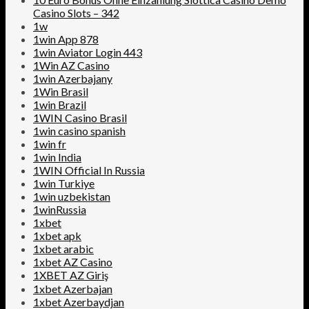
Casino Slots – 342
1w
1win App 878
1win Aviator Login 443
1Win AZ Casino
1win Azerbajany
1Win Brasil
1win Brazil
1WIN Casino Brasil
1win casino spanish
1win fr
1win India
1WIN Official In Russia
1win Turkiye
1win uzbekistan
1winRussia
1xbet
1xbet apk
1xbet arabic
1xbet AZ Casino
1XBET AZ Giriş
1xbet Azerbajan
1xbet Azerbaydjan