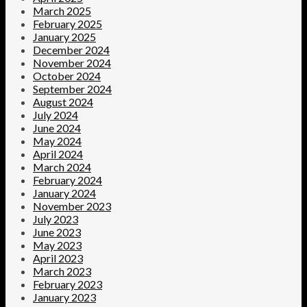
March 2025
February 2025
January 2025
December 2024
November 2024
October 2024
September 2024
August 2024
July 2024
June 2024
May 2024
April 2024
March 2024
February 2024
January 2024
November 2023
July 2023
June 2023
May 2023
April 2023
March 2023
February 2023
January 2023