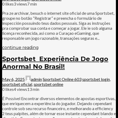
0
likes
3 views
7 min
Pra ze archivar, besuch o internet site oficial de uma Sportsbet,
groupe no botão “Registrar” e preencha o formulário de
inspección possuindo teus dados pessoais. Siga as instruções
pra comprobar sua conta e começar a jogar. Ele ie sob alguma
licença reconhecida, asi como a Curaçao eGaming, que
responsable um jogo razonable, transações seguras e...
continue reading
Sportsbet ️ Experiência De Jogo
Anormal No Brasil!
May 6, 2025
admin
Sportsbet Online 603
sportsbet login
,
sportsbet oficial
,
sportsbet online
0
likes
4 views
13 min
É Possível Encontrar diversos elementos de apostas esportivas,
que enriquecem a experiência do jogador. Dejando cependant
controle sob seu recurso financeiro, e melhorando a efficiency
2 teus palpites, além de tornar esse instante cependant blando e