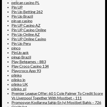
pelican casino PL
Pin UP
Pin Up Betting 262
Pin Up Brazil
pin up casino
Pin UP Casino AZ
Pin UP Casino Online
Pin Up Online AZ
Pin UP Online Casino
Pin Up Peru
pinco
PinUp apk
pinup Brazil
Play Betgames – 883
Play Croco Casino 134
Playcroco App 93
plinko
plinko in
plinko UK
plinko_pl
Premier League Offer: 60 1 Cole Palmer To Credit Score
Vs Liverpool Together With Mostbet – 111
Promosyon Kodlarına Sahip En Iyi Mostbet Bahis – 726
Qizilbilet