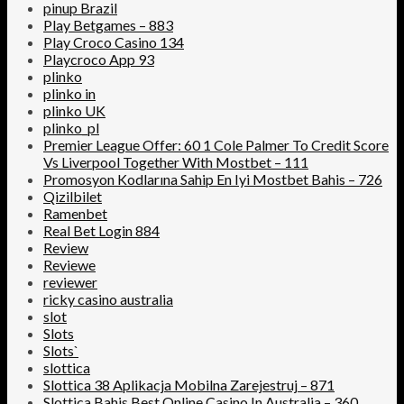
pinup Brazil
Play Betgames – 883
Play Croco Casino 134
Playcroco App 93
plinko
plinko in
plinko UK
plinko_pl
Premier League Offer: 60 1 Cole Palmer To Credit Score
Vs Liverpool Together With Mostbet – 111
Promosyon Kodlarına Sahip En Iyi Mostbet Bahis – 726
Qizilbilet
Ramenbet
Real Bet Login 884
Review
Reviewe
reviewer
ricky casino australia
slot
Slots
Slots`
slottica
Slottica 38 Aplikacja Mobilna Zarejestruj – 871
Slottica Bahis Best Online Casino In Australia – 360