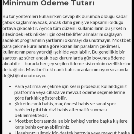
Minimum Ödeme Tutarı
Bu tür yöntemleri kullanırken cevap ilk durumda olduğu kadar
çabuk sağlanmayacak, ancak daha geniş ve kapsamlı olduğu
ortaya çıkacaktır. Ayrıca tüm düzenli kullanıcıların bu şirketin
sitesindeki etkinlikleri için özel teklifler almalarını sağlayan
sadakat programının şartlarını okumayı da unutmayın. Mostbet
para çekme kurallarına göre kazanılan paraların çekilmesi,
kullanıcının para yatırdığı şekilde yapılabilir. Bu genellikle bir
saatten az sürer, ancak bazı durumlarda gün boyunca ödeme
alınabilir – burada her şey seçilen ödeme sisteminin özelliklerine
de bağlıdır. Mostbet’teki canlı bahis oranlarının oyun sırasında
değiştiğini unutmayın.
Para yatırma ve çekme için kesin prosedür, kullandığınız
platforma veya cihaza ve mevcut ödeme seçeneklerine
göre farklılık gösterebilir.
Şirketin canlı bahis, maç öncesi bahis ve sanal spor
bahisleri gibi bir dizi bahis alternatifi sunması
beklenmektedir.
Mostbet borsasında ise bir bahisçi yerine başka kişilere
karşı bahis oynayabilirsiniz.
Hesabınızı silmek için destek hattıyla veya mevcut başka