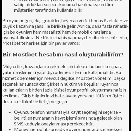
sahip oldukları sürece, konuma bakılmaksızın tüm
müşteriler tarafından kullanılabilir.
Bu oyunlar gerçekçi grafikler, heyecan verici bonus özellikler ve
büyük kazanma şansı ile birlikte gelir. Ayrıca, daha fazla rahatlık
için bu oyunları hem masaüstü hem de mobil cihazlarda
oynayabilirsiniz. Ne tür bir bahis yapmayı tercih ederseniz edin,
Mostbet’te herkes için bir şeyler vardır.
Bir Mostbet hesabını nasıl oluşturabilirim?
Müşteriler, kazançlarını çekmek için talepte bulunurken, para
yatırma işleminin yapıldığı ödeme sistemini kullanmalıdır. Bu
hizmet ödemeler için mevcut değilse, Mostbet yönetimi başka
seçenekler sunacaktır. Şirketin hüküm ve koşulları uyarınca,
kullanıcıların birden fazla kişisel oyun profili oluşturmasına izin
verilmez. Giriş bilgilerinizi hatırlayamıyorsanız, lütfen müşteri
destek ekibimizle iletişime geçin.
Oyuncu telefon numarasıyla kayıt seçeneğini seçerse –
belirtilen numaranın kayıt işlemi sırasında gelecek olan
SMS koduyla onaylanması gerekecektir.
Moneyline, point spread ve over/under gibi geleneksel