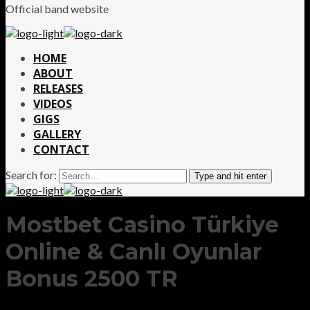
Official band website
HOME
ABOUT
RELEASES
VIDEOS
GIGS
GALLERY
CONTACT
Search for:
Type and hit enter
Mostbet Casino Türkiye
Online & Canlı Oyunlar
Bonus 2500 TR