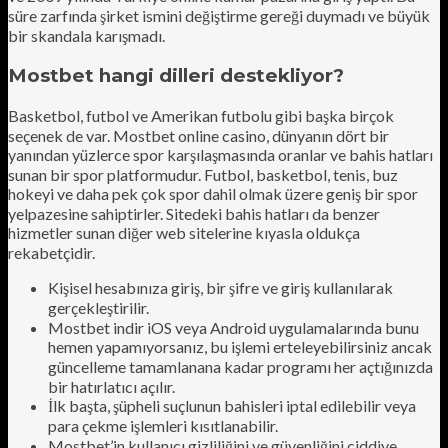
süre zarfında şirket ismini değiştirme gereği duymadı ve büyük
bir skandala karışmadı.
Mostbet hangi dilleri destekliyor?
Basketbol, futbol ve Amerikan futbolu gibi başka birçok
seçenek de var. Mostbet online casino, dünyanın dört bir
yanından yüzlerce spor karşılaşmasında oranlar ve bahis hatları
sunan bir spor platformudur. Futbol, basketbol, tenis, buz
hokeyi ve daha pek çok spor dahil olmak üzere geniş bir spor
yelpazesine sahiptirler. Sitedeki bahis hatları da benzer
hizmetler sunan diğer web sitelerine kıyasla oldukça
rekabetçidir.
Kişisel hesabınıza giriş, bir şifre ve giriş kullanılarak
gerçekleştirilir.
Mostbet indir iOS veya Android uygulamalarında bunu
hemen yapamıyorsanız, bu işlemi erteleyebilirsiniz ancak
güncelleme tamamlanana kadar programı her açtığınızda
bir hatırlatıcı açılır.
İlk başta, şüpheli suçlunun bahisleri iptal edilebilir veya
para çekme işlemleri kısıtlanabilir.
Mostbet’in kullanıcı gizliliğini ve güvenliğini ciddiye