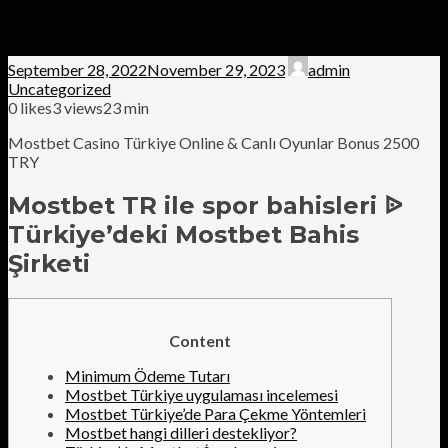
September 28, 2022
November 29, 2023
admin
Uncategorized
0
likes
3 views
23 min
Mostbet Casino Türkiye Online & Canlı Oyunlar Bonus 2500
TRY
Mostbet TR ile spor bahisleri ᐉ
Türkiye’deki Mostbet Bahis
Şirketi
Content
Minimum Ödeme Tutarı
Mostbet Türkiye uygulaması incelemesi
Mostbet Türkiye’de Para Çekme Yöntemleri
Mostbet hangi dilleri destekliyor?