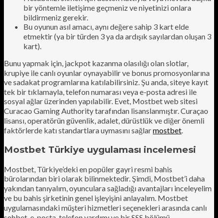
bir yöntemle iletişime geçmeniz ve niyetinizi onlara
bildirmeniz gerekir.
Bu oyunun asıl amacı, aynı değere sahip 3 kart elde
etmektir (ya bir türden 3 ya da ardışık sayılardan oluşan 3
kart).
Bunu yapmak için, jackpot kazanma olasılığı olan slotlar,
krupiye ile canlı oyunlar oynayabilir ve bonus promosyonlarına
ve sadakat programlarına katılabilirsiniz. Şu anda, siteye kayıt
tek bir tıklamayla, telefon numarası veya e-posta adresi ile
sosyal ağlar üzerinden yapılabilir. Evet, Mostbet web sitesi
Curacao Gaming Authority tarafından lisanslanmıştır. Curaçao
lisansı, operatörün güvenlik, adalet, dürüstlük ve diğer önemli
faktörlerde katı standartlara uymasını sağlar
mostbet
.
Mostbet Türkiye uygulaması incelemesi
Mostbet, Türkiye’deki en popüler gayri resmi bahis
bürolarından biri olarak bilinmektedir. Şimdi, Mostbet’i daha
yakından tanıyalım, oyunculara sağladığı avantajları inceleyelim
ve bu bahis şirketinin genel işleyişini anlayalım. Mostbet
uygulamasındaki müşteri hizmetleri seçenekleri arasında canlı
sohbet, e-posta, telefon yardımı ve bir SSS bölümü