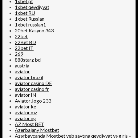
1xbet pt
1xbet qeydiyyat
1xbet RU
1xbet Russian
1xbet russian1
20bet Kasyno 343
22bet
22Bet BD
22bet IT
269
888starz bd
austria
aviator
aviator brazil
aviator casino DE
aviator casino fr
aviator IN
Aviator Jogo 233
aviator ke
aviator mz
aviator ng
AZ Most BET
Azerbajany Mostbet
Azərbaycanda Mostbet veb saytına qeydiyyat və giriş –