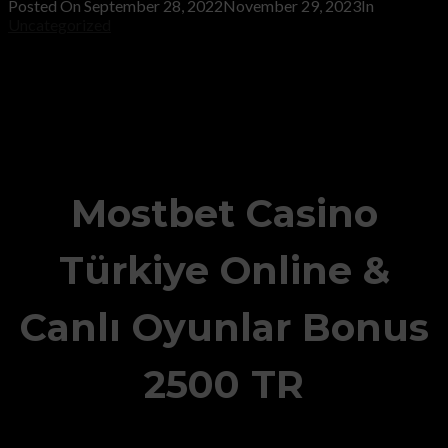
Posted On
September 28, 2022
November 29, 2023
In
Uncategorized
Mostbet Casino
Türkiye Online &
Canlı Oyunlar Bonus
2500 TR