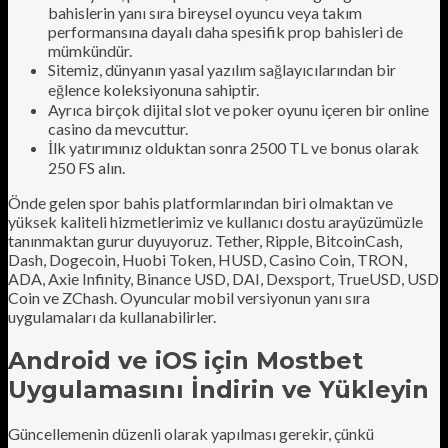
bahislerin yanı sıra bireysel oyuncu veya takım
performansına dayalı daha spesifik prop bahisleri de
mümkündür.
Sitemiz, dünyanın yasal yazılım sağlayıcılarından bir
eğlence koleksiyonuna sahiptir.
Ayrıca birçok dijital slot ve poker oyunu içeren bir online
casino da mevcuttur.
İlk yatırımınız olduktan sonra 2500 TL ve bonus olarak
250 FS alın.
Önde gelen spor bahis platformlarından biri olmaktan ve
yüksek kaliteli hizmetlerimiz ve kullanıcı dostu arayüzümüzle
tanınmaktan gurur duyuyoruz. Tether, Ripple, BitcoinCash,
Dash, Dogecoin, Huobi Token, HUSD, Casino Coin, TRON,
ADA, Axie Infinity, Binance USD, DAI, Dexsport, TrueUSD, USD
Coin ve ZChash. Oyuncular mobil versiyonun yanı sıra
uygulamaları da kullanabilirler.
Android ve iOS için Mostbet
Uygulamasını İndirin ve Yükleyin
Güncellemenin düzenli olarak yapılması gerekir, çünkü