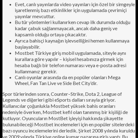
Evet, canlı yayınlarda video yayınları için özel bir simgeyle
işaretlenmiş bazı etkinlikler için uygulamada çevrimiçi
yayınlar mevcuttur.
Bu tür yöntemleri kullanırken cevap ilk durumda olduğu
kadar çabuk sağlanmayacak, ancak daha geniş ve
kapsamlı olduğu ortaya çıkacaktır.
Ayrıca bahisçi kaynağın işlevselliğini hemen kullanmaya
başlayabilir.
Mostbet Türkiye giriş mobil uygulamada, siteyle aynı
kurallara göre yapılır – kişisel hesabınıza girmek için
hesaba bağlı bir telefon numarası veya e-posta adresi
kullanmanız gerekir.
Canlı oyunlar arasında da en popüler olanları Mega
Wheel, Fan Tan Live ve Side Bet City’dir.
Spor türlerinden sonra, Counter–Strike, Dota 2, League of
Legends ve diğerleri gibi eSports dalları sırayla giriyor.
Kullanıcılar çoğunlukla Mostbet yüksek bahis oranları
nedeniyle överken, Mostbet kefil olan tanınmış bir kişiliği de
kutluyor. Oyuncuların MostBet işleyişi hakkında şikayette
bulunabileceği Mostbet incelemeleri için en popüler sitelerdeki
bazı oyuncu incelemelerini derledik. Şirket 2008 yılında kuruldu
ve 2009 yılında Türkiye online kumar pazarına giriş yaptı. Bu