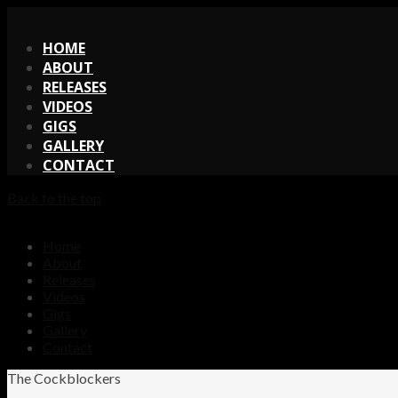
X
HOME
ABOUT
RELEASES
VIDEOS
GIGS
GALLERY
CONTACT
Back to the top
Home
About
Releases
Videos
Gigs
Gallery
Contact
The Cockblockers