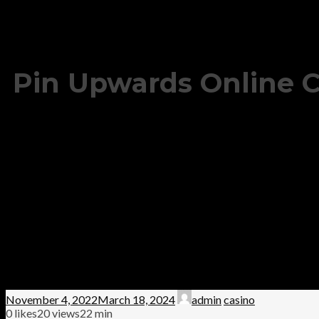
Pin Upwards Online Ca
November 4, 2022
March 18, 2024
admin
casino
0
likes
20 views
22 min