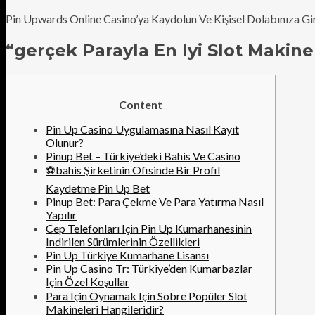
Pin Upwards Online Casino’ya Kaydolun Ve Kişisel Dolabınıza Giri
“gerçek Parayla En Iyi Slot Makine
Content
Pin Up Casino Uygulamasına Nasıl Kayıt
Olunur?
Pinup Bet – Türkiye’deki Bahis Ve Casino
⚽️bahis Şirketinin Ofisinde Bir Profil
Kaydetme Pin Up Bet
Pinup Bet: Para Çekme Ve Para Yatırma Nasıl
Yapılır
Cep Telefonları Için Pin Up Kumarhanesinin
Indirilen Sürümlerinin Özellikleri
Pin Up Türkiye Kumarhane Lisansı
Pin Up Casino Tr: Türkiye’den Kumarbazlar
Için Özel Koşullar
Para Için Oynamak Için Sobre Popüler Slot
Makineleri Hangileridir?