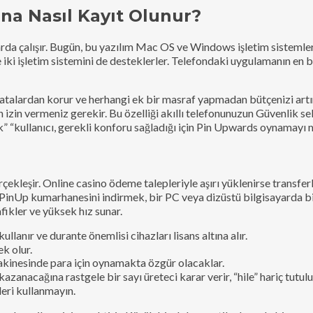
na Nasıl Kayıt Olunur?
da çalışır. Bugün, bu yazılım Mac OS ve Windows işletim sistemleri
ki işletim sistemini de desteklerler. Telefondaki uygulamanın en büy
atalardan korur ve herhangi ek bir masraf yapmadan bütçenizi artır
in vermeniz gerekir. Bu özelliği akıllı telefonunuzun Güvenlik se
 “kullanıcı, gerekli konforu sağladığı için Pin Upwards oynamayı m
rçekleşir. Online casino ödeme talepleriyle aşırı yüklenirse trans
. PinUp kumarhanesini indirmek, bir PC veya dizüstü bilgisayarda b
fikler ve yüksek hız sunar.
lanır ve durante önemlisi cihazları lisans altına alır.
k olur.
makinesinde para için oynamakta özgür olacaklar.
azanacağına rastgele bir sayı üreteci karar verir, “hile” hariç tutulu
leri kullanmayın.