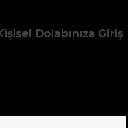
şisel Dolabınıza Giriş