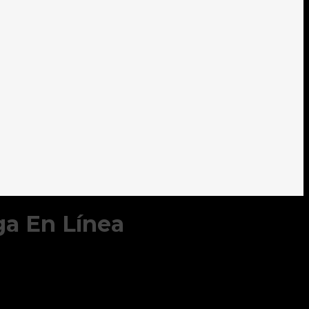
ga En Línea