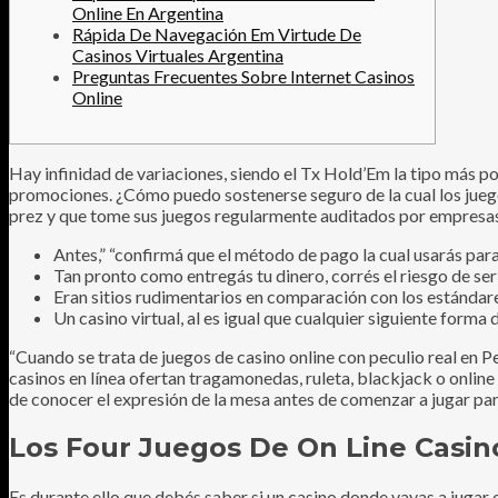
Online En Argentina
Rápida De Navegación Em Virtude De
Casinos Virtuales Argentina
Preguntas Frecuentes Sobre Internet Casinos
Online
Hay infinidad de variaciones, siendo el Tx Hold’Em la tipo más p
promociones. ¿Cómo puedo sostenerse seguro de la cual los juegos
prez y que tome sus juegos regularmente auditados por empresas
Antes,” “confirmá que el método de pago la cual usarás par
Tan pronto como entregás tu dinero, corrés el riesgo de ser
Eran sitios rudimentarios en comparación con los estándare
Un casino virtual, al es igual que cualquier siguiente forma
“Cuando se trata de juegos de casino online con peculio real en 
casinos en línea ofertan tragamonedas, ruleta, blackjack o onlin
de conocer el expresión de la mesa antes de comenzar a jugar p
Los Four Juegos De On Line Casin
Es durante ello que debés saber si un casino donde vayas a jugar 