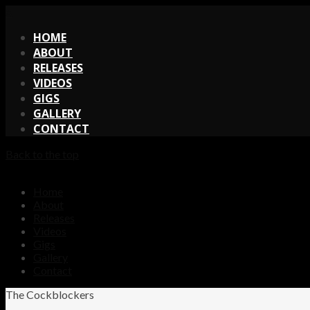
X
HOME
ABOUT
RELEASES
VIDEOS
GIGS
GALLERY
CONTACT
Back to the top
Home
About
Releases
Videos
Gigs
Gallery
Contact
The Cockblockers