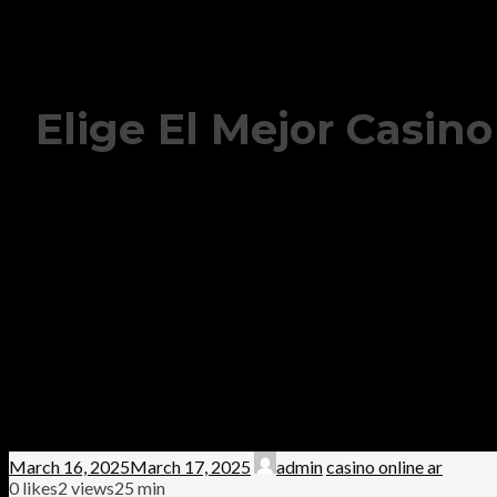
Elige El Mejor Casin
March 16, 2025
March 17, 2025
admin
casino online ar
0
likes
2 views
25 min