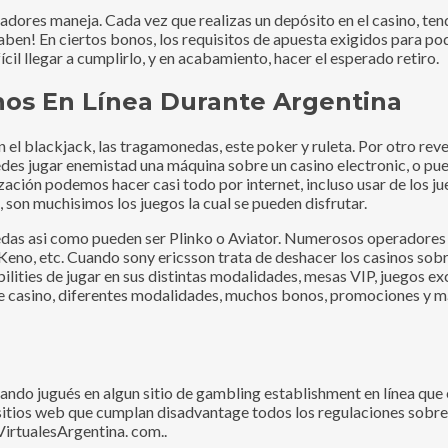
adores maneja. Cada vez que realizas un depósito en el casino, ten
o saben! En ciertos bonos, los requisitos de apuesta exigidos para p
il llegar a cumplirlo, y en acabamiento, hacer el esperado retiro.
sinos En Línea Durante Argentina
 el blackjack, las tragamonedas, este poker y ruleta. Por otro reve
des jugar enemistad una máquina sobre un casino electronic, o pue
ización podemos hacer casi todo por internet, incluso usar de los ju
, son muchisimos los juegos la cual se pueden disfrutar.
das asi como pueden ser Plinko o Aviator. Numerosos operadores i
o, etc. Cuando sony ericsson trata de deshacer los casinos sobre 
abilities de jugar en sus distintas modalidades, mesas VIP, juegos
de casino, diferentes modalidades, muchos bonos, promociones y m
y cuando jugués en algun sitio de gambling establishment en línea q
sitios web que cumplan disadvantage todos los regulaciones sobre 
VirtualesArgentina. com..