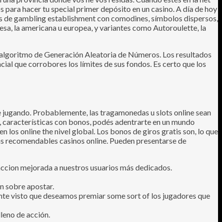
s para hacer tu special primer depósito en un casino. A día de hoy
das de gambling establishment con comodines, símbolos dispersos,
sa, la americana u europea, y variantes como Autoroulette, la
e algoritmo de Generación Aleatoria de Números. Los resultados
ial que corrobores los límites de sus fondos. Es certo que los
 jugando. Probablemente, las tragamonedas u slots online sean
, características con bonos, podés adentrarte en un mundo
los online the nivel global. Los bonos de giros gratis son, lo que
mas recomendables casinos online. Pueden presentarse de
accion mejorada a nuestros usuarios más dedicados.
n sobre apostar.
ente visto que deseamos premiar some sort of los jugadores que
leno de acción.