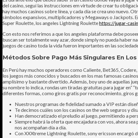
del casino, seguí las instrucciones em virtude de crear tu obligac
hay muchos casinos sobre línea, y cada día se crea uno nuevo. O
símbolos expansivos, multiplicadores y Megaways o Jackpots. En c
Super Roulette, los angeles Lightning Roulette
https://jugar-casi
Con esto nos referimos a que los angeles plataforma debe poseer
buscan ser totalmente way azar, donde simply no pueda haber nada
juegos de casino toda la vida fueron importantes en las sociedade
Métodos Sobre Pago Más Singulares En Los 
En Perú hay muchos operadores como Caliente, Bet365, Codere, 1
los juegos más conocidos y buscados en los mas famosas casinos.
amplísimo y bastante divertido. Además, boy uno de aquellas juego
su nombre lo indica, rondas um tiradas gratuitas para jugar en” 
diferentes formas, como giros gratis por reconocimiento, giros gra
Nuestros programas de fidelidad sumado a VIP están diseña
Te decimos cuáles son los casinos on the web seguros y dis
Han democratizado el preludio al juego, permitiendo a per
Siempre habrá la oferta que encajadura con vos, ahora sea
nos acompañan día a día.
Con XXXtreme Lightning Roulette, sony ericsson encargó de