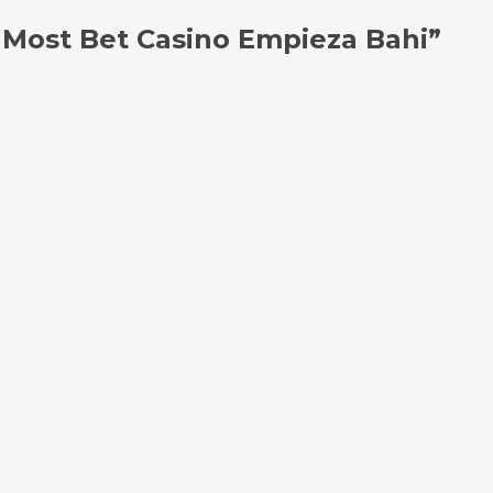
️ Most Bet Casino Empieza Bahi”