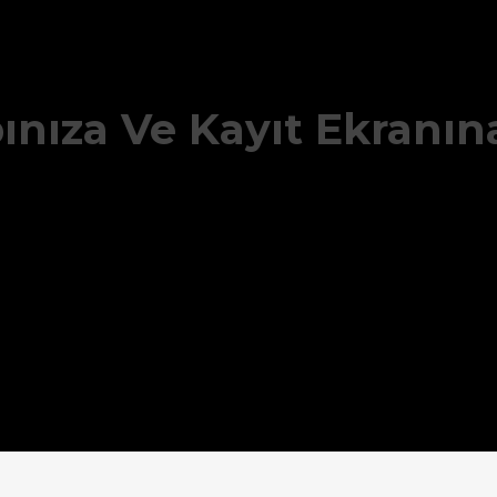
ınıza Ve Kayıt Ekranına