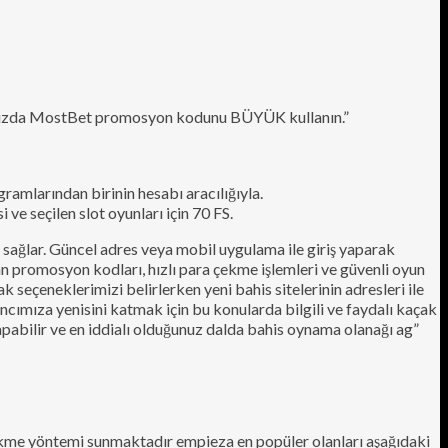
ğunuzda MostBet promosyon kodunu BÜYÜK kullanın.”
ramlarından birinin hesabı aracılığıyla.
ve seçilen slot oyunları için 70 FS.
 sağlar. Güncel adres veya mobil uygulama ile giriş yaparak
n promosyon kodları, hızlı para çekme işlemleri ve güvenli oyun
k seçeneklerimizi belirlerken yeni bahis sitelerinin adresleri ile
cımıza yenisini katmak için bu konularda bilgili ve faydalı kaçak
apabilir ve en iddialı olduğunuz dalda bahis oynama olanağı ag”
 çekme yöntemi sunmaktadır empieza en popüler olanları aşağıdaki