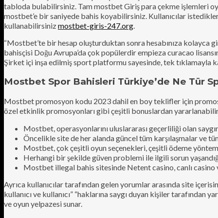
tabloda bulabilirsiniz. Tam mostbet Giriş para çekme işlemleri oy
mostbet’e bir saniyede bahis koyabilirsiniz. Kullanıcılar istedikle
kullanabilirsiniz
mostbet-giris-247.org
.
“Mostbet’te bir hesap oluşturduktan sonra hesabınıza kolayca gir
bahisçisi Doğu Avrupa’da çok popülerdir empieza curacao lisansına
Şirket içi inşa edilmiş sport platformu sayesinde, tek tıklamayla k
Mostbet Spor Bahisleri Türkiye’de Ne Tür Sp
Mostbet promosyon kodu 2023 dahil en boy teklifler için promosyo
özel etkinlik promosyonları gibi çeşitli bonuslardan yararlanabilir
Mostbet, operasyonlarını uluslararası geçerliliği olan sayg
Öncelikle site de her alanda güncel tüm karşılaşmalar ve tüm
Mostbet, çok çeşitli oyun seçenekleri, çeşitli ödeme yönteml
Herhangi bir şekilde güven problemi ile ilgili sorun yaşandı
Mostbet illegal bahis sitesinde Netent casino, canlı casin
Ayrıca kullanıcılar tarafından gelen yorumlar arasında site içeris
kullanıcı ve kullanıcı” “haklarına saygı duyan kişiler tarafından y
ve oyun yelpazesi sunar.