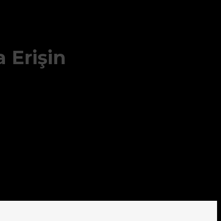
 Erişin