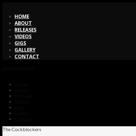
X
HOME
ABOUT
RELEASES
VIDEOS
GIGS
GALLERY
CONTACT
Back to the top
Home
About
Releases
Videos
Gigs
Gallery
Contact
The Cockblockers