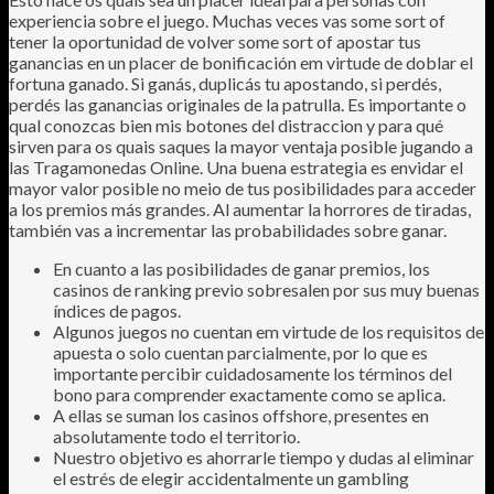
experiencia sobre el juego. Muchas veces vas some sort of
tener la oportunidad de volver some sort of apostar tus
ganancias en un placer de bonificación em virtude de doblar el
fortuna ganado. Si ganás, duplicás tu apostando, si perdés,
perdés las ganancias originales de la patrulla. Es importante o
qual conozcas bien mis botones del distraccion y para qué
sirven para os quais saques la mayor ventaja posible jugando a
las Tragamonedas Online. Una buena estrategia es envidar el
mayor valor posible no meio de tus posibilidades para acceder
a los premios más grandes. Al aumentar la horrores de tiradas,
también vas a incrementar las probabilidades sobre ganar.
En cuanto a las posibilidades de ganar premios, los
casinos de ranking previo sobresalen por sus muy buenas
índices de pagos.
Algunos juegos no cuentan em virtude de los requisitos de
apuesta o solo cuentan parcialmente, por lo que es
importante percibir cuidadosamente los términos del
bono para comprender exactamente como se aplica.
A ellas se suman los casinos offshore, presentes en
absolutamente todo el territorio.
Nuestro objetivo es ahorrarle tiempo y dudas al eliminar
el estrés de elegir accidentalmente un gambling