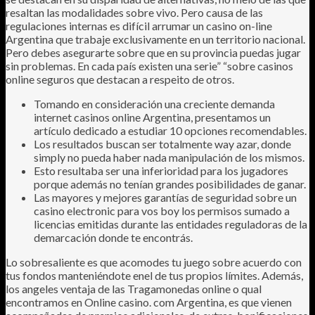
resaltan las modalidades sobre vivo. Pero causa de las
regulaciones internas es difícil arrumar un casino on-line
Argentina que trabaje exclusivamente en un territorio nacional.
Pero debes asegurarte sobre que en su provincia puedas jugar
sin problemas. En cada país existen una serie” “sobre casinos
online seguros que destacan a respeito de otros.
Tomando en consideración una creciente demanda
internet casinos online Argentina, presentamos un
artículo dedicado a estudiar 10 opciones recomendables.
Los resultados buscan ser totalmente way azar, donde
simply no pueda haber nada manipulación de los mismos.
Esto resultaba ser una inferioridad para los jugadores
porque además no tenían grandes posibilidades de ganar.
Las mayores y mejores garantías de seguridad sobre un
casino electronic para vos boy los permisos sumado a
licencias emitidas durante las entidades reguladoras de la
demarcación donde te encontrás.
Lo sobresaliente es que acomodes tu juego sobre acuerdo con
tus fondos manteniéndote enel de tus propios límites. Además,
los angeles ventaja de las Tragamonedas online o qual
encontramos en Online casino. com Argentina, es que vienen