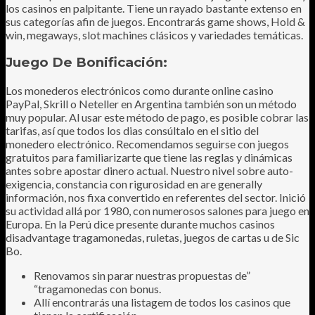
los casinos en palpitante. Tiene un rayado bastante extenso en
sus categorías afin de juegos. Encontrarás game shows, Hold &
win, megaways, slot machines clásicos y variedades temáticas.
Juego De Bonificación:
Los monederos electrónicos como durante online casino
PayPal, Skrill o Neteller en Argentina también son un método
muy popular. Al usar este método de pago, es posible cobrar las
tarifas, así que todos los dias consúltalo en el sitio del
monedero electrónico. Recomendamos seguirse con juegos
gratuitos para familiarizarte que tiene las reglas y dinámicas
antes sobre apostar dinero actual. Nuestro nivel sobre auto-
exigencia, constancia con rigurosidad en are generally
información, nos fixa convertido en referentes del sector. Inició
su actividad allá por 1980, con numerosos salones para juego en
Europa. En la Perú dice presente durante muchos casinos
disadvantage tragamonedas, ruletas, juegos de cartas u de Sic
Bo.
Renovamos sin parar nuestras propuestas de”
“tragamonedas con bonus.
Allí encontrarás una listagem de todos los casinos que