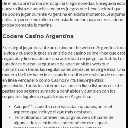
de ellas sobre forma de máquina tragamonedas. Enseguida está
nuestra lista de aquellas mejores juegos que tiene jackpot que
ze podén jugar durante Argentina en exista momento. Si alguma
coisa te parece extraño o demasiado bueno para ser veracidad,
probablemente lo marine.
Codere Casino Argentina
Sí, es legal jugar durante un casino on the web en Argentina toda
la vida y cuando jugués en un sitio de casino sobre línea que esté
regulado y licenciado por una autoridad de juego confiable. Los
jugadores buscan asegurarse de apartar sitios web que
cumplan con todas las regulaciones de placer en Argentina. Una
manera fácil de hacerlo es usando un sitio de revisión de casinos
en línea verdadero como CasinosVirtualesArgentina.
possuindo.. Todos los internet casinos en línea listados en este
pagina son seguros sumado a confiables y cumplen con los
requisitos legales y regulatorios en Argentina.
Aunque” “sí cuentan con variadas opciones, no es el
aspecto que incluye el que más destacan.
Te facilitamos también las páginas web oficiales de
algunas de las entidades independientes os quais
inspeccionan y certifican los casinos virtuales.