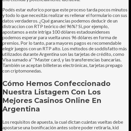
Podés estar euforico porque este proceso tarda pocos minutos
y todo lo que necesitás realizar es rellenar el formulario con sus
datos verdaderos. ¿Qué ganancias podemos deducir de un
distraccion con RTP teórico del 96%? Si, por ejemplo,
apostamos a este intriga 100 dólares estadounidenses
podemos esperar para vuelta unos 96 dólares en forma de
premios. Por lo tanto, para mayores pagos es recomendable
elegir juegos con un RTP alto. Los métodos de soddisfatto más
utilizados durante Argentina son las tarjetas de crédito, como
Visa sumado a” “Master card, y las transferencias bancarias.
También se aceptan billeteras electrónicas, tarjetas prepago
con criptomonedas.
Cómo Hemos Confeccionado
Nuestra Listagem Con Los
Mejores Casinos Online En
Argentina
Los requisitos de apuesta, la cual dictan cuántas vueltas debe
apostarse una bonificación antes sobre poder retirarla, kid