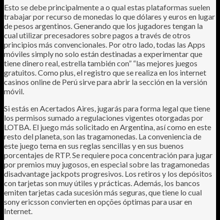
Esto se debe principalmente a o qual estas plataformas suelen
trabajar por recurso de monedas lo que dólares y euros en lugar
de pesos argentinos. Generando que los jugadores tengan la
cual utilizar precesadores sobre pagos a través de otros
principios más convencionales. Por otro lado, todas las Apps
móviles simply no solo están destinadas a experimentar que
tiene dinero real, estrella también con” “las mejores juegos
gratuitos. Como plus, el registro que se realiza en los internet
casinos online de Perú sirve para abrir la sección en la versión
móvil.
Si estás en Acertados Aires, jugarás para forma legal que tiene
los permisos sumado a regulaciones vigentes otorgadas por
LOTBA. El juego más solicitado en Argentina, así como en este
resto del planeta, son las tragamonedas. La conveniencia de
este juego tema en sus reglas sencillas y en sus buenos
porcentajes de RTP. Se requiere poca concentración para jugar
por premios muy jugosos, en especial sobre las tragamonedas
disadvantage jackpots progresivos. Los retiros y los depósitos
con tarjetas son muy útiles y prácticas. Además, los bancos
emiten tarjetas cada sucesión más seguras, que tiene lo cual
sony ericsson convierten en opções óptimas para usar en
Internet.