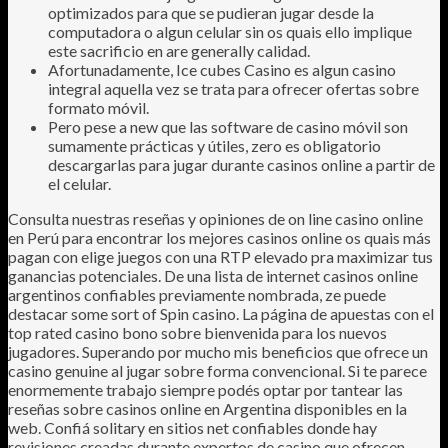
optimizados para que se pudieran jugar desde la
computadora o algun celular sin os quais ello implique
este sacrificio en are generally calidad.
Afortunadamente, Ice cubes Casino es algun casino
integral aquella vez se trata para ofrecer ofertas sobre
formato móvil.
Pero pese a new que las software de casino móvil son
sumamente prácticas y útiles, zero es obligatorio
descargarlas para jugar durante casinos online a partir de
el celular.
Consulta nuestras reseñas y opiniones de on line casino online
en Perú para encontrar los mejores casinos online os quais más
pagan con elige juegos con una RTP elevado pra maximizar tus
ganancias potenciales. De una lista de internet casinos online
argentinos confiables previamente nombrada, ze puede
destacar some sort of Spin casino. La página de apuestas con el
top rated casino bono sobre bienvenida para los nuevos
jugadores. Superando por mucho mis beneficios que ofrece un
casino genuine al jugar sobre forma convencional. Si te parece
enormemente trabajo siempre podés optar por tantear las
reseñas sobre casinos online en Argentina disponibles en la
web. Confiá solitary en sitios net confiables donde hay
revisiones creadas durante expertos de casino que ofrecen