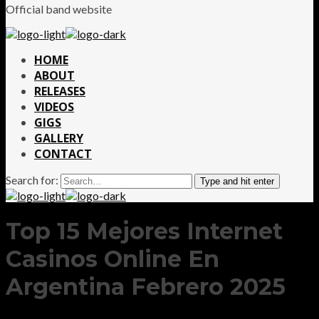
Official band website
HOME
ABOUT
RELEASES
VIDEOS
GIGS
GALLERY
CONTACT
Search for:
Type and hit enter
Top 15 Mejores Internet
Casinos Online En
Argentina Febrero 2025