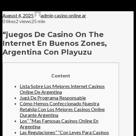
August 4, 2025
admin
casino online ar
0
likes
2 views
25 min
“juegos De Casino On The
Internet En Buenos Zones,
Argentina Con Playuzu
Content
Lista Sobre Los Mejores Internet Casinos
Online De Argentina
Jugá De Programa Responsable
Cómo Hemos Confeccionado Nuestra
Retahíla Con Los Mejores Casinos Online
Durante Argentina
Los” “Mas Famosas Casinos Online En
Argentina
Las Regulaciones” “Con Leyes Para Casinos