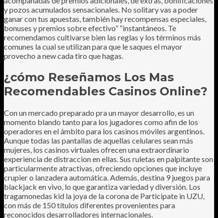
acompañadas de premios adicionales, de extras, bonificaciones
y pozos acumulados sensacionales. No solitary vas a poder
ganar con tus apuestas, también hay recompensas especiales,
bonuses y premios sobre efectivo” “instantáneos. Te
recomendamos cultivarse bien las reglas y los términos más
comunes la cual se utilizan para que le saques el mayor
provecho a new cada tiro que hagas.
¿cómo Reseñamos Los Mas
Recomendables Casinos Online?
Con un mercado preparado pra un mayor desarrollo, es un
momento blando tanto para los jugadores como afin de los
operadores en el ámbito para los casinos móviles argentinos.
Aunque todas las pantallas de aquellas celulares sean más
mujeres, los casinos virtuales ofrecen una extraordinario
experiencia de distraccion en ellas. Sus ruletas en palpitante son
particularmente atractivas, ofreciendo opciones que incluye
crupier o lanzadera automática. Además, destina 9 juegos para
blackjack en vivo, lo que garantiza variedad y diversión. Los
tragamonedas kid la joya de la corona de Participate in UZU,
con más de 150 títulos diferentes provenientes para
reconocidos desarrolladores internacionales.