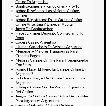
Online En Argentina
Bonificaciones Y Promociones – 7, 5/10
¿cómo Reseñamos Los Mejores Casinos
Online?
¿cómo Registrarme En Un On Line Casino
Online Argentina Y Empezar A Jugar?
Juego De Bonificación:
Hacé Su Primer Depósito Con Reclamá Tu
Bono
Codere Casino Argentina
Últimos Ganadores En Betsson Argentina
Megapari – Mejores Tragaperras Para
Grandes Pagos
Mejores Casinos On-line Para Tragamonedas
Con Slots
¿cómo Hacer El Juego En Casinos Online En
Argentina?
Lista Para Juegos De On Line Casino Online
Argentina
El Mejor Casino On The Web En Argentina
Bet Casino
Juegos De On Line Casino Online Disponibles
Para Jugadores Argentinos
Casinos Online Em Virtude De Jugar