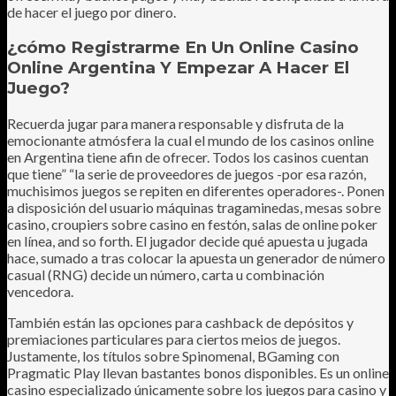
de hacer el juego por dinero.
¿cómo Registrarme En Un Online Casino
Online Argentina Y Empezar A Hacer El
Juego?
Recuerda jugar para manera responsable y disfruta de la
emocionante atmósfera la cual el mundo de los casinos online
en Argentina tiene afin de ofrecer. Todos los casinos cuentan
que tiene” “la serie de proveedores de juegos -por esa razón,
muchisimos juegos se repiten en diferentes operadores-. Ponen
a disposición del usuario máquinas tragaminedas, mesas sobre
casino, croupiers sobre casino en festón, salas de online poker
en línea, and so forth. El jugador decide qué apuesta u jugada
hace, sumado a tras colocar la apuesta un generador de número
casual (RNG) decide un número, carta u combinación
vencedora.
También están las opciones para cashback de depósitos y
premiaciones particulares para ciertos meios de juegos.
Justamente, los títulos sobre Spinomenal, BGaming con
Pragmatic Play llevan bastantes bonos disponibles. Es un online
casino especializado únicamente sobre los juegos para casino y