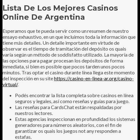
Lista De Los Mejores Casinos
Online De Argentina
Esperamos que te pueda servir como un resumen de nuestro
ensayo exhaustivo, en un que incluimos toda la información que
tiene más detalles. Un detalle importante em virtude de
observar es el tiempo de tramitación del depósito os quais
varía según un método de soddisfatto utilizado. La mayoría de
las opciones para pagar procesan los depósitos de forma
inmediata, si bien es posible que pocos tarden unos pocos
minutos. Tras optar el casino durante línea llega este momento
del inspección en su site
https://casino-en-linea-ar.org/casino-
virtual/
.
Podés encontrar la lista completa sobre casinos en línea
seguros y legales, así como reseñas y guías para juego.
Las reseñas para CardsChat están respaldadas por
nuestros lectores.
Estas agencias inspeccionan en profundidad los sistemas
generadores para números aleatorios, con el fin de
garantizar os quais los juegos not any responden a
estafas.