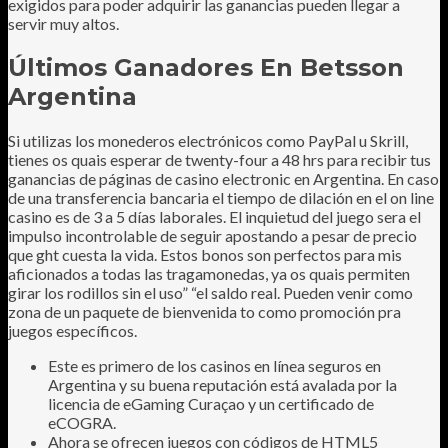
exigidos para poder adquirir las ganancias pueden llegar a
servir muy altos.
Últimos Ganadores En Betsson
Argentina
Si utilizas los monederos electrónicos como PayPal u Skrill,
tienes os quais esperar de twenty-four a 48 hrs para recibir tus
ganancias de páginas de casino electronic en Argentina. En caso
de una transferencia bancaria el tiempo de dilación en el on line
casino es de 3 a 5 días laborales. El inquietud del juego sera el
impulso incontrolable de seguir apostando a pesar de precio
que ght cuesta la vida. Estos bonos son perfectos para mis
aficionados a todas las tragamonedas, ya os quais permiten
girar los rodillos sin el uso” “el saldo real. Pueden venir como
zona de un paquete de bienvenida to como promoción pra
juegos específicos.
Este es primero de los casinos en línea seguros en
Argentina y su buena reputación está avalada por la
licencia de eGaming Curaçao y un certificado de
eCOGRA.
Ahora se ofrecen juegos con códigos de HTML5