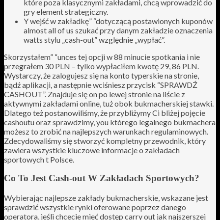
które poza klasycznymi zakładami, chcą wprowadzić do
gry element strategiczny.
Y wejść w zakładkę” “dotyczącą postawionych kuponów
almost all of us szukać przy danym zakładzie oznaczenia
watts stylu „cash-out” względnie „wypłać”.
Skorzystałem” “unces tej opcji w 88 minucie spotkania i nie
przegrałem 30 PLN – tylko wypłaciłem kwotę 29, 86 PLN.
Wystarczy, że zalogujesz się na konto typerskie na stronie,
bądź aplikacji, a następnie wciśniesz przycisk “SPRAWDŹ
CASHOUT”. Znajduje się on po lewej stronie na liście z
aktywnymi zakładami online, tuż obok bukmacherskiej stawki.
Dlatego też postanowiliśmy, że przybliżymy Ci bliżej pojęcie
cashoutu oraz sprawdzimy, you którego legalnego bukmachera
możesz to zrobić na najlepszych warunkach regulaminowych.
Zdecydowaliśmy się stworzyć kompletny przewodnik, który
zawiera wszystkie kluczowe informacje o zakładach
sportowych t Polsce.
Co To Jest Cash-out W Zakładach Sportowych?
Wybierając najlepsze zakłady bukmacherskie, wskazane jest
sprawdzić wszystkie rynki oferowane poprzez danego
operatora, jeśli chcecie mieć dostęp carry out jak najszerszej