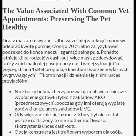
The Value Associated With Common Vet
Appointments: Preserving The Pet
Healthy
Gracz ma zatem wybór – albo wcześniej zamknąć kupon we
odebrać kwotę pomniejszoną o 70 zł, albo zaryzykować,
poczekać do końca meczu i zgarnąć pełną pulę. Ponadto
istnieje kilka rodzajów cash-out, więc musisz zdecydować,
który z nich najlepiej pasuje carry out Twojej sytuacji. Co
więcej, strona 1xBet proponuje klientom tworzenie własnych
wygrywających”” ““kombinacji i dzielenia się z nimi unces
przyjaciółmi.
Niektórzy bukmacherzy pozwalają mhh wcześniejsze
wypłacenie gotówki tylko z zakładów AKO
(przedmeczowych), podczas gdy inni oferują wypłatę
gotówki także unces zakładów LIVE.
Gdy więc zacznie się już mecz, który był nie został
jeszcze rozliczony, to nie mother możliwości
skorzystania unces cash-outu.
Opcja konstruera jest trafionym wyborem dla osób,