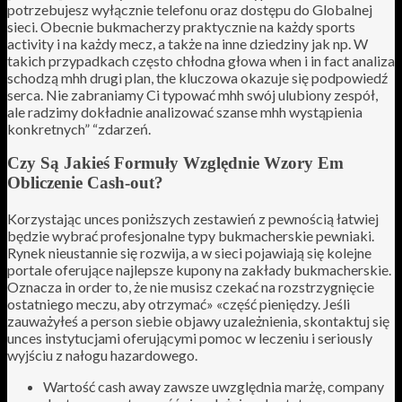
potrzebujesz wyłącznie telefonu oraz dostępu do Globalnej
sieci. Obecnie bukmacherzy praktycznie na każdy sports
activity i na każdy mecz, a także na inne dziedziny jak np. W
takich przypadkach często chłodna głowa when i in fact analiza
schodzą mhh drugi plan, the kluczowa okazuje się podpowiedź
serca. Nie zabraniamy Ci typować mhh swój ulubiony zespół,
ale radzimy dokładnie analizować szanse mhh wystąpienia
konkretnych” “zdarzeń.
Czy Są Jakieś Formuły Względnie Wzory Em
Obliczenie Cash-out?
Korzystając unces poniższych zestawień z pewnością łatwiej
będzie wybrać profesjonalne typy bukmacherskie pewniaki.
Rynek nieustannie się rozwija, a w sieci pojawiają się kolejne
portale oferujące najlepsze kupony na zakłady bukmacherskie.
Oznacza in order to, że nie musisz czekać na rozstrzygnięcie
ostatniego meczu, aby otrzymać» «część pieniędzy. Jeśli
zauważyłeś a person siebie objawy uzależnienia, skontaktuj się
unces instytucjami oferującymi pomoc w leczeniu i seriously
wyjściu z nałogu hazardowego.
Wartość cash away zawsze uwzględnia marżę, company