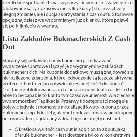
Jeżeli dane spotkanie trwa i wydarzy się w nim coś ważnego, to
blokowane są tymczasowo nie tylko kursy (które za chwilę
ulegną zmianie), ale i opcja skorzystania z cash out’u. Stosowne
opcje znajdziesz we wspomnianym już okienku, które pojawi
się po kliknięciu w wypłatę.
Lista Zakładów Bukmacherskich Z Cash
Out
Staramy się ciekawie i unces humorem przedstawiać
wydarzenie sportowe i łączyć je z wygranymi w zakładach
bukmacherskich. Na kuponie dodatkowo muszą znajdować się
nierozliczone zdarzenia, które jednoczenie są jeszcze aktywne
w ofercie. Faktu, że po upływie określonej ilości dni konto”
“zostanie zablokowane, a po to help an individual in order to be
able to be capable to konto tymczasowe uniemożliwia zlecanie
wypłat mostbet” “aplikacja. Przerwy t dostępności mogą się
pojawić jedynie t momencie aktualizacji kwoty kuponu przez
bukmachera np. Niestety, alcohol podczas obstawiania kuponu
nein widziałem, bądź dany zakład będzie objęty cash out.
Określona wartość cash out in addition to about, jaką
oferuje bukmacher – jest dostępna tylko w konkretnym