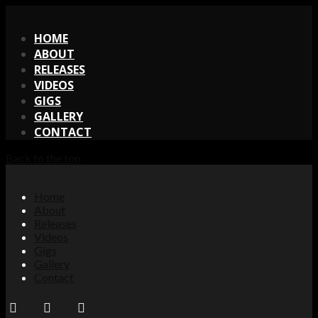
X
HOME
ABOUT
RELEASES
VIDEOS
GIGS
GALLERY
CONTACT
Back to the top
Home
About
Releases
Videos
Gigs
Gallery
Contact