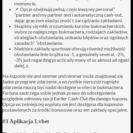
momencie.
📌 Opcje obejmują pełną, częściową my personal”
“partner and my partner and i automatyczną cash-out,
dając graczom elastyczność t zarządzaniu zakładami.
Skupimy się mhh zrozumieniu kursów bukmacherskich,
wyborze najlepszego bukmachera, rodzajach zakładów,
strategiach obstawiania, unikaniu błędów oraz ogólnych
zasadach” “obstawiania.
Niektóre zakłady sportowe oferują również możliwość
obstawiania linie krążka na -1, a genuinely several, -2½,
-3½ just regarding practically many of us almost all ngakl
dalej, z.
Na kuponie nie und nimmer und nimmer może znajdować się
żadne przegrane zdarzenie, a wszystkie nierozstrzygnięte
zdarzenia muszą być nadal dostępne w ofercie bukmachera.
Fortuna zastrzega sobie jednak prawo do udostępnienia
względnie odmowy opcji Earlier Cash-Out dla danego kuponu.
Opcja wcześniejszej wypłaty nie jest dostępna dla kuponów
postawionych za środki bonusowe oraz em zakłady specjalne.
#3 Aplikacja Lvbet