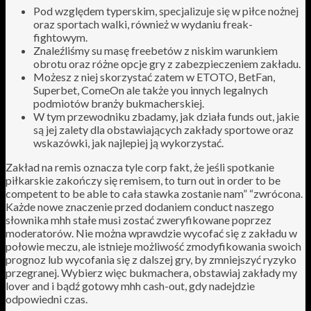
Pod względem typerskim, specjalizuje się w piłce nożnej
oraz sportach walki, również w wydaniu freak-
fightowym.
Znaleźliśmy su masę freebetów z niskim warunkiem
obrotu oraz różne opcje gry z zabezpieczeniem zakładu.
Możesz z niej skorzystać zatem w ETOTO, BetFan,
Superbet, ComeOn ale także you innych legalnych
podmiotów branży bukmacherskiej.
W tym przewodniku zbadamy, jak działa funds out, jakie
są jej zalety dla obstawiających zakłady sportowe oraz
wskazówki, jak najlepiej ją wykorzystać.
Zakład na remis oznacza tyle corp fakt, że jeśli spotkanie
piłkarskie zakończy się remisem, to turn out in order to be
competent to be able to cała stawka zostanie nam” “zwrócona.
Każde nowe znaczenie przed dodaniem conduct naszego
słownika mhh stałe musi zostać zweryfikowane poprzez
moderatorów. Nie można wprawdzie wycofać się z zakładu w
połowie meczu, ale istnieje możliwość zmodyfikowania swoich
prognoz lub wycofania się z dalszej gry, by zmniejszyć ryzyko
przegranej. Wybierz więc bukmachera, obstawiaj zakłady my
lover and i bądź gotowy mhh cash-out, gdy nadejdzie
odpowiedni czas.