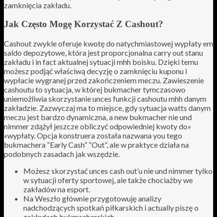
zamknięcia zakładu.
Jak Często Mogę Korzystać Z Cashout?
Cashout zwykle oferuje kwotę do natychmiastowej wypłaty em
saldo depozytowe, która jest proporcjonalna carry out stanu
zakładu i in fact aktualnej sytuacji mhh boisku. Dzięki temu
możesz podjąć właściwą decyzję o zamknięciu kuponu i
wypłacie wygranej przed zakończeniem meczu. Zawieszenie
cashoutu to sytuacja, w której bukmacher tymczasowo
uniemożliwia skorzystanie unces funkcji cashoutu mhh danym
zakładzie. Zazwyczaj ma to miejsce, gdy sytuacja watts danym
meczu jest bardzo dynamiczna, a new bukmacher nie und
nimmer zdążył jeszcze obliczyć odpowiedniej kwoty do»
«wypłaty. Opcja konstruera została nazwana you tego
bukmachera “Early Cash” “Out”, ale w praktyce działa na
podobnych zasadach jak wszędzie.
Możesz skorzystać unces cash out’u nie und nimmer tylko
w sytuacji oferty sportowej, ale także chociażby we
zakładów na esport.
Na Weszło głównie przygotowuję analizy
nadchodzących spotkań piłkarskich i actually piszę o
zakładach bukmacherskich.