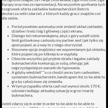
Europy oraz mecze reprezentacji. Na wszystkie spotkania tych
rozgrywek oferta zakładów bukmacherskich Betcris
dostarcza setki zdarzeń, z których każdy gracz znajdzie coś
dla siebie.
Portal powinien automatycznie zmienić układ zakładek,
działów i treści big t głównej części ekranu.
Dlatego też rekomendujemy, abyś z góry ustalił sobie
limit gotówkowy cashoutu my partner and i jak tylko się
upon pojawi, as a way to z niego skorzystał.
Stosowne opcje znajdziesz we wspomnianym już okienku,
które pojawi się po kliknięciu w wypłatę.
Obecnie wszystko już prężnie działa i legalne zakłady
bukmacherskie konkurują ze sobą, oferując jak
najprzystępniejsze warunki do typowania.
A gdyby wiedzieli” “u co chodzi unces tym cashoutem,
systemem bukmacherskim, handicapem itd, to be able to
gra by całościowo się zmieniła.
W tym przypadku oferta cash out wynosi około 170 €,
odzwierciedlając aktualną sytuację w grze i marżę
bukmachera.
Jeżeli zdarzy się in order in order to be able to be able to