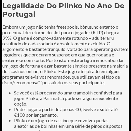
Legalidade Do Plinko No Ano De
Portugal
Embora um jogo não tenha freespools, bônus, no entanto o
percentual de retorno do slot para o jogador (RTP) chega a
99%. O game é comprovadamente rotundo – adulterar u
resultado de cada rodada é absolutamente excluído. O
argomento é bastante tranquilo, voltado para operating system
jogadores que procuram suspense em qualquer rodada e
sentem-se com sorte. Posto isto, neste artigo iremos abordar
um jogo de fortuna e azar bastante simples presente na maioria
dos casinos online, o Plinko. Este jogo é inspirado em alguns
programas televisivos renomados, que utilizavam el tipo de
risco/recompensa” “possuindo os seus participantes.
Se você está procurando uma trampolín confiável para
jogar Plinko, a Parimatch pode ser alguma excelente
opção.
Podes jogar a partir de apenas €0, twelve e subir até
€100 por lançamento.
Plinko é um jogo de cassino que envolve quedas
aleatórias de bolinhas em uma série de pinos dispostos