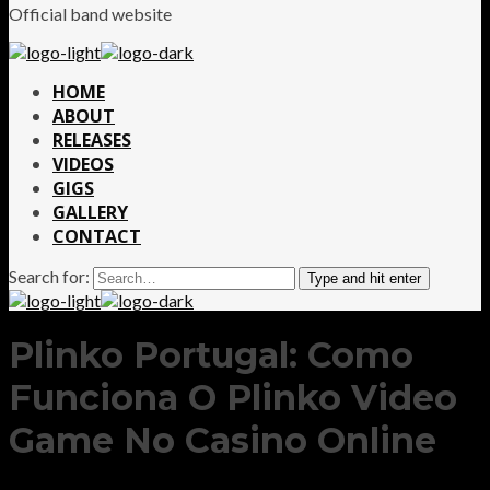
Official band website
HOME
ABOUT
RELEASES
VIDEOS
GIGS
GALLERY
CONTACT
Search for:
Type and hit enter
Plinko Portugal: Como
Funciona O Plinko Video
Game No Casino Online