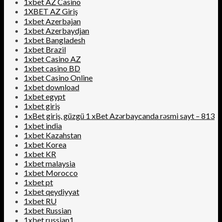
1xbet AZ Casino
1XBET AZ Giriş
1xbet Azerbajan
1xbet Azerbaydjan
1xbet Bangladesh
1xbet Brazil
1xbet Casino AZ
1xbet casino BD
1xbet Casino Online
1xbet download
1xbet egypt
1xbet giriş
1xBet giriş, güzgü 1 xBet Azərbaycanda rəsmi sayt – 813
1xbet india
1xbet Kazahstan
1xbet Korea
1xbet KR
1xbet malaysia
1xbet Morocco
1xbet pt
1xbet qeydiyyat
1xbet RU
1xbet Russian
1xbet russian1