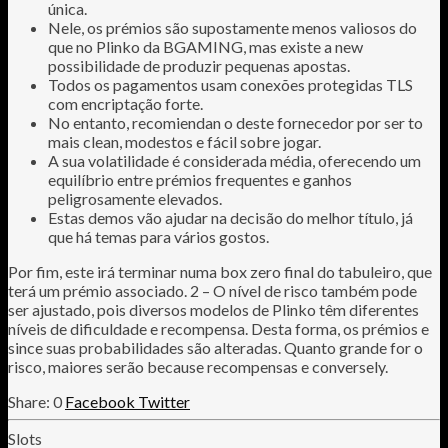
única.
Nele, os prémios são supostamente menos valiosos do
que no Plinko da BGAMING, mas existe a new
possibilidade de produzir pequenas apostas.
Todos os pagamentos usam conexões protegidas TLS
com encriptação forte.
No entanto, recomiendan o deste fornecedor por ser to
mais clean, modestos e fácil sobre jogar.
A sua volatilidade é considerada média, oferecendo um
equilíbrio entre prémios frequentes e ganhos
peligrosamente elevados.
Estas demos vão ajudar na decisão do melhor título, já
que há temas para vários gostos.
Por fim, este irá terminar numa box zero final do tabuleiro, que
terá um prémio associado. 2 – O nível de risco também pode
ser ajustado, pois diversos modelos de Plinko têm diferentes
níveis de dificuldade e recompensa. Desta forma, os prémios e
since suas probabilidades são alteradas. Quanto grande for o
risco, maiores serão because recompensas e conversely.
0
Facebook
Twitter
Slots