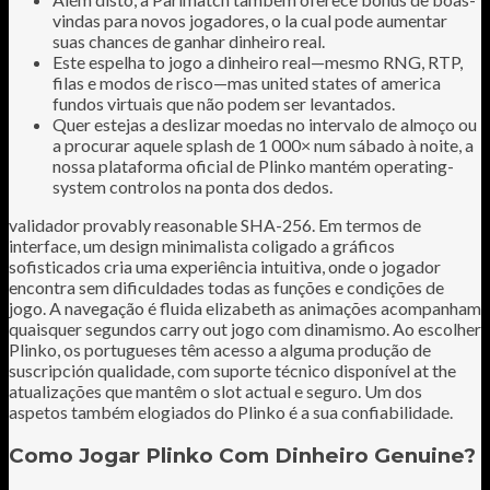
vindas para novos jogadores, o la cual pode aumentar
suas chances de ganhar dinheiro real.
Este espelha to jogo a dinheiro real—mesmo RNG, RTP,
filas e modos de risco—mas united states of america
fundos virtuais que não podem ser levantados.
Quer estejas a deslizar moedas no intervalo de almoço ou
a procurar aquele splash de 1 000× num sábado à noite, a
nossa plataforma oficial de Plinko mantém operating-
system controlos na ponta dos dedos.
validador provably reasonable SHA-256. Em termos de
interface, um design minimalista coligado a gráficos
sofisticados cria uma experiência intuitiva, onde o jogador
encontra sem dificuldades todas as funções e condições de
jogo. A navegação é fluida elizabeth as animações acompanham
quaisquer segundos carry out jogo com dinamismo. Ao escolher
Plinko, os portugueses têm acesso a alguma produção de
suscripción qualidade, com suporte técnico disponível at the
atualizações que mantêm o slot actual e seguro. Um dos
aspetos também elogiados do Plinko é a sua confiabilidade.
Como Jogar Plinko Com Dinheiro Genuine?