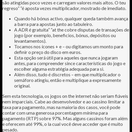
são atingidas poco vezes e carregam valores mais altos. O teu
regreso” “é aposta vezes multiplicador, mostrado de imediato.
Quando há bónus activo, qualquer queda também avança
a barra para apostas junto ao tabuleiro.
A ADR é gratuita” “at the cobre disputas de transações de
jogo (por exemplo, beneficios, bónus, depósitos ou
levantamentos).
Tocamos nos ícones + e – ou digitamos um monto para
definir o preço do disco em euros.
Esta opção será útil para aqueles que nunca jogaram
antes, para compreender since características do jogo e
escolher alguma estratégia adequada para si.
Além disso, tudo é discretos – em que multiplicador o
semáforo atingiu, então e multiplique a expresamente
original.
Sem esta tecnologia, os jogos on the internet não seriam fiáveis
nem imparciais. Cabe ao desenvolvedor e ao cassino limitar a
taxa para pagamento, mas na maioria dos casos, você pode
contar com uma generosa porcentagem mínima para
pagamento (RTP) sobre 97%. Mas alguns cassinos foram além
e oferecem até 99%, o la cual você deve acceder que é muito
pesado.