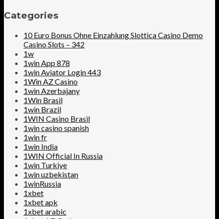
Categories
10 Euro Bonus Ohne Einzahlung Slottica Casino Demo
Casino Slots – 342
1w
1win App 878
1win Aviator Login 443
1Win AZ Casino
1win Azerbajany
1Win Brasil
1win Brazil
1WIN Casino Brasil
1win casino spanish
1win fr
1win India
1WIN Official In Russia
1win Turkiye
1win uzbekistan
1winRussia
1xbet
1xbet apk
1xbet arabic