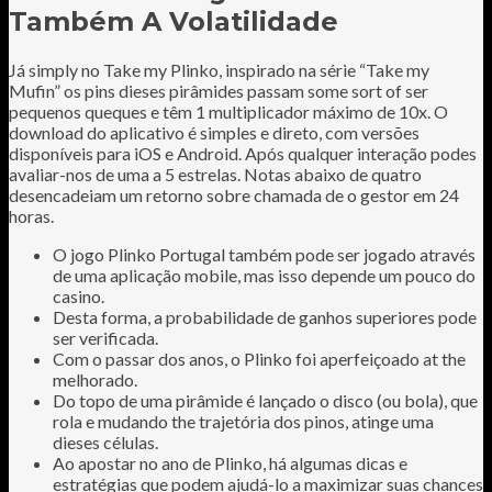
Também A Volatilidade
Já simply no Take my Plinko, inspirado na série “Take my
Mufin” os pins dieses pirâmides passam some sort of ser
pequenos queques e têm 1 multiplicador máximo de 10x. O
download do aplicativo é simples e direto, com versões
disponíveis para iOS e Android. Após qualquer interação podes
avaliar-nos de uma a 5 estrelas. Notas abaixo de quatro
desencadeiam um retorno sobre chamada de o gestor em 24
horas.
O jogo Plinko Portugal também pode ser jogado através
de uma aplicação mobile, mas isso depende um pouco do
casino.
Desta forma, a probabilidade de ganhos superiores pode
ser verificada.
Com o passar dos anos, o Plinko foi aperfeiçoado at the
melhorado.
Do topo de uma pirâmide é lançado o disco (ou bola), que
rola e mudando the trajetória dos pinos, atinge uma
dieses células.
Ao apostar no ano de Plinko, há algumas dicas e
estratégias que podem ajudá-lo a maximizar suas chances