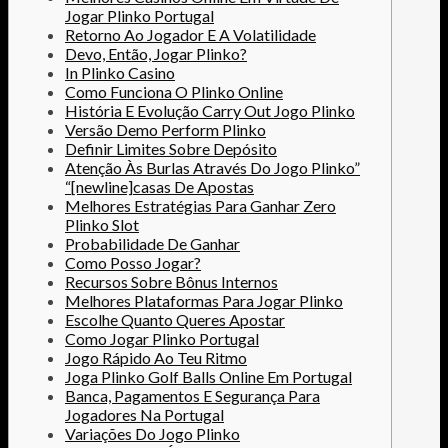
Jogar Plinko Portugal
Retorno Ao Jogador E A Volatilidade
Devo, Então, Jogar Plinko?
In Plinko Casino
Como Funciona O Plinko Online
História E Evolução Carry Out Jogo Plinko
Versão Demo Perform Plinko
Definir Limites Sobre Depósito
Atenção Às Burlas Através Do Jogo Plinko”
“[newline]casas De Apostas
Melhores Estratégias Para Ganhar Zero
Plinko Slot
Probabilidade De Ganhar
Como Posso Jogar?
Recursos Sobre Bônus Internos
Melhores Plataformas Para Jogar Plinko
Escolhe Quanto Queres Apostar
Como Jogar Plinko Portugal
Jogo Rápido Ao Teu Ritmo
Joga Plinko Golf Balls Online Em Portugal
Banca, Pagamentos E Segurança Para
Jogadores Na Portugal
Variações Do Jogo Plinko