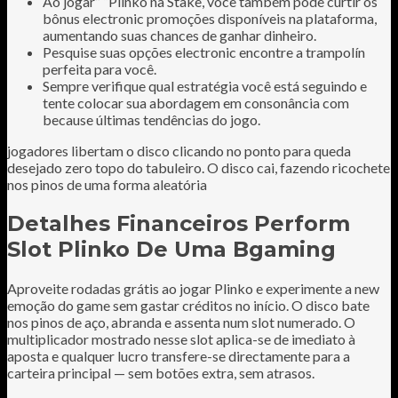
Ao jogar” “Plinko na Stake, você também pode curtir os
bônus electronic promoções disponíveis na plataforma,
aumentando suas chances de ganhar dinheiro.
Pesquise suas opções electronic encontre a trampolín
perfeita para você.
Sempre verifique qual estratégia você está seguindo e
tente colocar sua abordagem em consonância com
because últimas tendências do jogo.
jogadores libertam o disco clicando no ponto para queda
desejado zero topo do tabuleiro. O disco cai, fazendo ricochete
nos pinos de uma forma aleatória
Detalhes Financeiros Perform
Slot Plinko De Uma Bgaming
Aproveite rodadas grátis ao jogar Plinko e experimente a new
emoção do game sem gastar créditos no início. O disco bate
nos pinos de aço, abranda e assenta num slot numerado. O
multiplicador mostrado nesse slot aplica-se de imediato à
aposta e qualquer lucro transfere-se directamente para a
carteira principal — sem botões extra, sem atrasos.