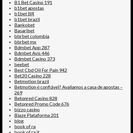
B1 Bet Casino 191
b1bet apostas
b1bet BR
b1bet brazil
Bankobet
Basaribet
bbrbet colombia
bbrbet mx
Bdmbet App 287
Bdmbet Avis 446
Bdmbet Casino 373
beebet
Best Cbd Oil For Pain 942
Bet20 Casino 228
Betmotion brazil
Betmotion é confiável? Avaliamos a casa de apostas –
269
Betonred Casino 828
Betonred Promo Code 676
bizzo casino
Blaze Plataforma 201
blog
book of ra
book of ra it