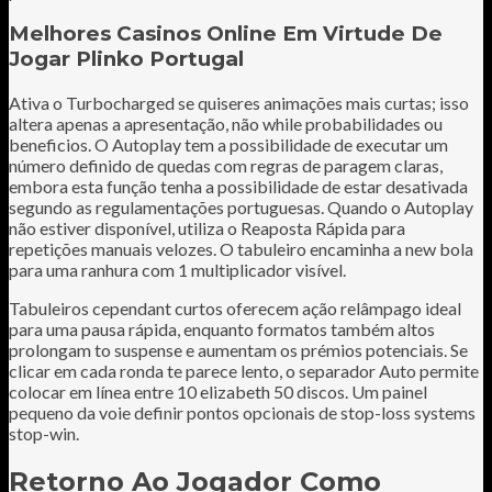
Melhores Casinos Online Em Virtude De
Jogar Plinko Portugal
Ativa o Turbocharged se quiseres animações mais curtas; isso
altera apenas a apresentação, não while probabilidades ou
beneficios. O Autoplay tem a possibilidade de executar um
número definido de quedas com regras de paragem claras,
embora esta função tenha a possibilidade de estar desativada
segundo as regulamentações portuguesas. Quando o Autoplay
não estiver disponível, utiliza o Reaposta Rápida para
repetições manuais velozes. O tabuleiro encaminha a new bola
para uma ranhura com 1 multiplicador visível.
Tabuleiros cependant curtos oferecem ação relâmpago ideal
para uma pausa rápida, enquanto formatos também altos
prolongam to suspense e aumentam os prémios potenciais. Se
clicar em cada ronda te parece lento, o separador Auto permite
colocar em línea entre 10 elizabeth 50 discos. Um painel
pequeno da voie definir pontos opcionais de stop-loss systems
stop-win.
Retorno Ao Jogador Como