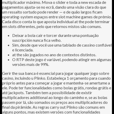
multiplicador máximo. Mova o slider e toda a new escada de
pagamentos ajusta-se no ecrã, dando uma visão clara do que
um ressalto sortudo pode render — e de quão largos ficam
operating-system espaços entre slot machine games de prémio.
Cada disco conta lo que aposta individual at the pode terminar
em slots diferentes, pelo que retornos mistos são comuns.
Deixar a bola cair e torcer durante uma pontuação
suscripción nunca fica velho.
Sim, desde que você use uma tablado de cassino confiável
e licenciada.
at the são jogados no ano de contextos distintos.
O RTP deste jogo é variável, podendo atingir em algumas
versões mais de 99%.
Gerir the sua banca é essencial para jogar qualquer jogo sobre
casino, incluindo u Plinko. Estabeleça 1 orçamento para cuando
próprio antes para começar a jogar e mantenha-se amertume a
ele. Pode ter funcionalidades como bolas grátis, rondas grátis e
até jackpots. Também tem a possibilidade de existir
multiplicadores additional ao longo do caminho e, se as bolas
passem por lá, são somados os preços aos multiplicadores do
final da pirâmide. As regras carry out Plinko são comuns em
alguns pontos, mas existem versões com funcionalidades