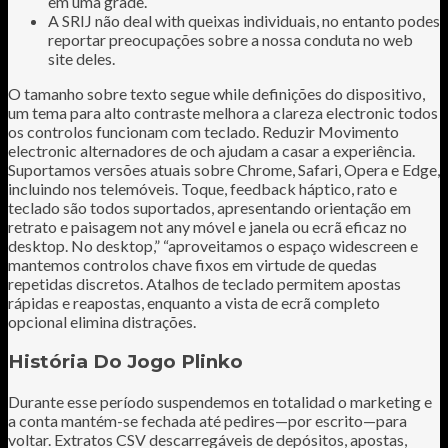
em uma grade.
A SRIJ não deal with queixas individuais, no entanto podes
reportar preocupações sobre a nossa conduta no web
site deles.
O tamanho sobre texto segue while definições do dispositivo,
um tema para alto contraste melhora a clareza electronic todos
os controlos funcionam com teclado. Reduzir Movimento
electronic alternadores de och ajudam a casar a experiência.
Suportamos versões atuais sobre Chrome, Safari, Opera e Edge,
incluindo nos telemóveis. Toque, feedback háptico, rato e
teclado são todos suportados, apresentando orientação em
retrato e paisagem not any móvel e janela ou ecrã eficaz no
desktop. No desktop,” “aproveitamos o espaço widescreen e
mantemos controlos chave fixos em virtude de quedas
repetidas discretos. Atalhos de teclado permitem apostas
rápidas e reapostas, enquanto a vista de ecrã completo
opcional elimina distrações.
História Do Jogo Plinko
Durante esse período suspendemos en totalidad o marketing e
a conta mantém-se fechada até pedires—por escrito—para
voltar. Extratos CSV descarregáveis de depósitos, apostas,