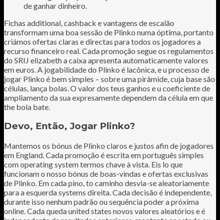
de ganhar dinheiro.
Fichas additional, cashback e vantagens de escalão
transformam uma boa sessão de Plinko numa óptima, portanto
criámos ofertas claras e directas para todos os jogadores a
recurso financeiro real. Cada promoção segue os regulamentos
do SRIJ elizabeth a caixa apresenta automaticamente valores
em euros. A jogabilidade do Plinko é lacônica, e u processo de
jogar Plinko é bem simples – sobre uma pirâmide, cuja base são
células, lança bolas. O valor dos teus ganhos e u coeficiente de
ampliamento da sua expresamente dependem da célula em que
the bola bate.
Devo, Então, Jogar Plinko?
Mantemos os bónus de Plinko claros e justos afin de jogadores
em England. Cada promoção é escrita em português simples
com operating system termos chave à vista. Eis lo que
funcionam o nosso bónus de boas-vindas e ofertas exclusivas
de Plinko. Em cada pino, to caminho desvia-se aleatoriamente
para a esquerda systems direita. Cada decisão é independente,
durante isso nenhum padrão ou sequência poder a próxima
online. Cada queda united states novos valores aleatórios e é