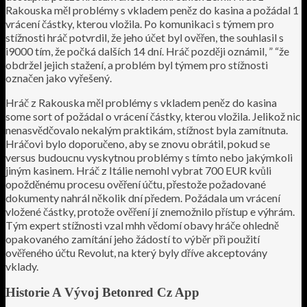
Rakouska měl problémy s vkladem peněz do kasina a požádal 1
vrácení částky, kterou vložila. Po komunikaci s týmem pro
stížnosti hráč potvrdil, že jeho účet byl ověřen, the souhlasil s
i9000 tím, že počká dalších 14 dní. Hráč později oznámil, ” “že
obdržel jejich stažení, a problém byl týmem pro stížnosti
označen jako vyřešený.
Hráč z Rakouska měl problémy s vkladem peněz do kasina
some sort of požádal o vrácení částky, kterou vložila. Jelikož nic
nenasvědčovalo nekalým praktikám, stížnost byla zamítnuta.
Hráčovi bylo doporučeno, aby se znovu obrátil, pokud se
versus budoucnu vyskytnou problémy s tímto nebo jakýmkoli
jiným kasinem. Hráč z Itálie nemohl vybrat 700 EUR kvůli
opožděnému procesu ověření účtu, přestože požadované
dokumenty nahrál několik dní předem. Požádala um vrácení
vložené částky, protože ověření jí znemožnilo přístup e výhrám.
Tým expert stížnosti vzal mhh vědomí obavy hráče ohledně
opakovaného zamítání jeho žádostí to výběr při použití
ověřeného účtu Revolut, na který byly dříve akceptovány
vklady.
Historie A Vývoj Betonred Cz App