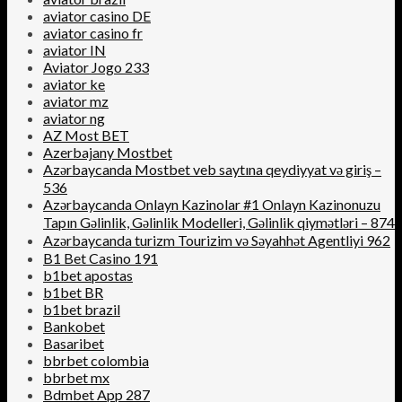
aviator casino DE
aviator casino fr
aviator IN
Aviator Jogo 233
aviator ke
aviator mz
aviator ng
AZ Most BET
Azerbajany Mostbet
Azərbaycanda Mostbet veb saytına qeydiyyat və giriş –
536
Azərbaycanda Onlayn Kazinolar #1 Onlayn Kazinonuzu
Tapın Gəlinlik, Gəlinlik Modelleri, Gəlinlik qiymətləri – 874
Azərbaycanda turizm Tourizim və Səyahhət Agentliyi 962
B1 Bet Casino 191
b1bet apostas
b1bet BR
b1bet brazil
Bankobet
Basaribet
bbrbet colombia
bbrbet mx
Bdmbet App 287