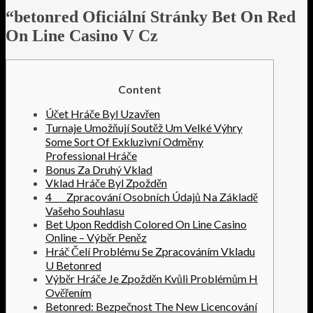
“betonred️ Oficiální Stránky Bet On Red
On Line Casino V Cz
Content
Účet Hráče Byl Uzavřen
Turnaje Umožňují Soutěž Um Velké Výhry
Some Sort Of Exkluzivní Odměny
Professional Hráče
Bonus Za Druhý Vklad
Vklad Hráče Byl Zpožděn
4 Zpracování Osobních Údajů Na Základě
Vašeho Souhlasu
Bet Upon Reddish Colored On Line Casino
Online – Výběr Peněz
Hráč Čelí Problému Se Zpracováním Vkladu
U Betonred
Výběr Hráče Je Zpožděn Kvůli Problémům H
Ověřením
Betonred: Bezpečnost The New Licencování