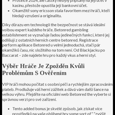
Prosince 2024, ale částky nebyly připsány na její účet v
kasinu, přestože opustila její bankovní účet.
Okamžitě sony ericsson stala favoritem mezi hráči, kteří
hledají vzrušení a originalitu.
Díky důrazu em technologii the bezpečnost se stává ideální
volbou expert každého hráče. Betonred gambling
establishment se vyznačuje řadou jedinečných funkcí, které jej
odlišují z ostatních herních centre betonred. Registrace
perform aplikace Betonred u velmi jednoduchá, stačí pár
okamžiků času, nic složitého na tom není. Od Blackjacku po
Baccarat – zde najdete hru pro každý vkus a herní styl.
Výběr Hráče Je Zpožděn Kvůli
Problémům S Ověřením
VIP hráči mohou počítat s osobní péčí a rychlejším zpracováním
plateb. Prodlužuje váš herní zážitek a dává vám další šance na
velkou výhru. Přejděte na oficiální web Betonred the vyberte si
správnou verzi pro své zařízení.
Tento added bonus je skvélé způsob, jak získat více
prostředků na vaše oblíbené hry some sort of” “zvýšit