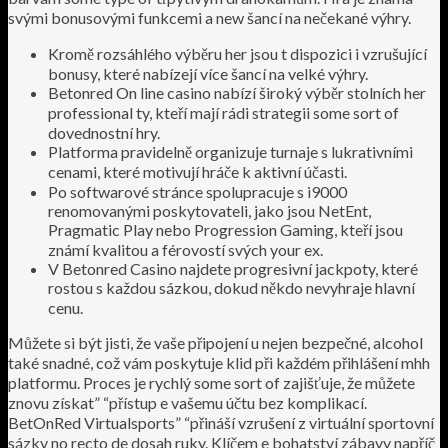
svými bonusovými funkcemi a new šancí na nečekané výhry.
Kromě rozsáhlého výběru her jsou t dispozici i vzrušující
bonusy, které nabízejí více šancí na velké výhry.
Betonred On line casino nabízí široký výběr stolních her
professional ty, kteří mají rádi strategii some sort of
dovednostní hry.
Platforma pravidelně organizuje turnaje s lukrativními
cenami, které motivují hráče k aktivní účasti.
Po softwarové stránce spolupracuje s i9000
renomovanými poskytovateli, jako jsou NetEnt,
Pragmatic Play nebo Progression Gaming, kteří jsou
známí kvalitou a férovostí svých your ex.
V Betonred Casino najdete progresivní jackpoty, které
rostou s každou sázkou, dokud někdo nevyhraje hlavní
cenu.
Můžete si být jisti, že vaše připojení u nejen bezpečné, alcohol
také snadné, což vám poskytuje klid při každém přihlášení mhh
platformu. Proces je rychlý some sort of zajišťuje, že můžete
znovu získat” “přístup e vašemu účtu bez komplikací.
BetOnRed Virtualsports” “přináší vzrušení z virtuální sportovní
sázky no recto de dosah ruky. Klíčem e bohatství zábavy napříč