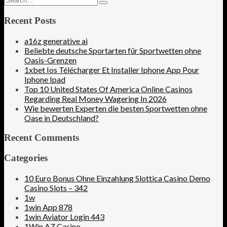
Type
for:
and
Recent Posts
hit
enter
a16z generative ai
Beliebte deutsche Sportarten für Sportwetten ohne
Oasis-Grenzen
1xbet Ios Télécharger Et Installer Iphone App Pour
Iphone Ipad
Top 10 United States Of America Online Casinos
Regarding Real Money Wagering In 2026
Wie bewerten Experten die besten Sportwetten ohne
Oase in Deutschland?
Recent Comments
Categories
10 Euro Bonus Ohne Einzahlung Slottica Casino Demo
Casino Slots – 342
1w
1win App 878
1win Aviator Login 443
1Win AZ Casino