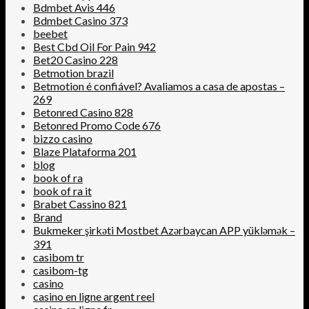
Bdmbet Avis 446
Bdmbet Casino 373
beebet
Best Cbd Oil For Pain 942
Bet20 Casino 228
Betmotion brazil
Betmotion é confiável? Avaliamos a casa de apostas –
269
Betonred Casino 828
Betonred Promo Code 676
bizzo casino
Blaze Plataforma 201
blog
book of ra
book of ra it
Brabet Cassino 821
Brand
Bukmeker şirkəti Mostbet Azərbaycan APP yükləmək –
391
casibom tr
casibom-tg
casino
casino en ligne argent reel