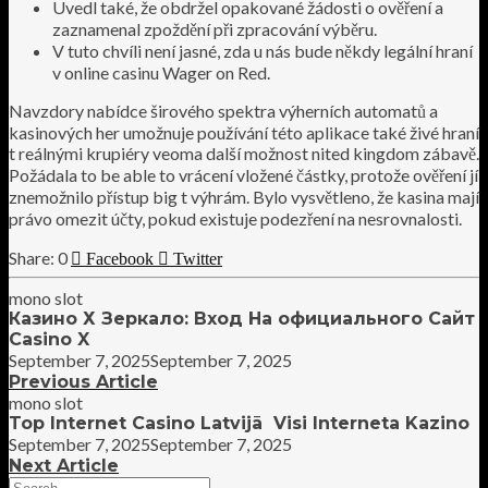
Uvedl také, že obdržel opakované žádosti o ověření a
zaznamenal zpoždění při zpracování výběru.
V tuto chvíli není jasné, zda u nás bude někdy legální hraní
v online casinu Wager on Red.
Navzdory nabídce širového spektra výherních automatů a
kasinových her umožnuje používání této aplikace také živé hraní
t reálnými krupiéry veoma další možnost nited kingdom zábavě.
Požádala to be able to vrácení vložené částky, protože ověření jí
znemožnilo přístup big t výhrám. Bylo vysvětleno, že kasina mají
právo omezit účty, pokud existuje podezření na nesrovnalosti.
0
Facebook
Twitter
mono slot
Казино Х Зеркало: Вход На официального Сайт
Casino X
September 7, 2025
September 7, 2025
Previous Article
mono slot
Top Internet Casino Latvijā ️ Visi Interneta Kazino
September 7, 2025
September 7, 2025
Next Article
Search