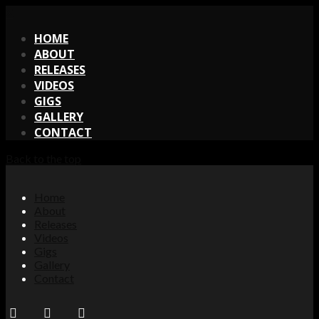
X
HOME
ABOUT
RELEASES
VIDEOS
GIGS
GALLERY
CONTACT
Back to the top
Home
About
Releases
Videos
Gigs
Gallery
Contact