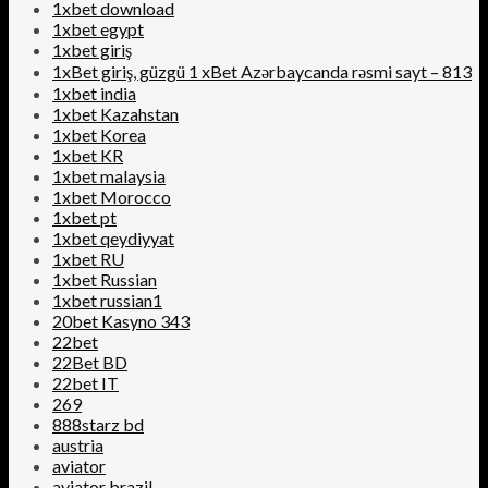
1xbet download
1xbet egypt
1xbet giriş
1xBet giriş, güzgü 1 xBet Azərbaycanda rəsmi sayt – 813
1xbet india
1xbet Kazahstan
1xbet Korea
1xbet KR
1xbet malaysia
1xbet Morocco
1xbet pt
1xbet qeydiyyat
1xbet RU
1xbet Russian
1xbet russian1
20bet Kasyno 343
22bet
22Bet BD
22bet IT
269
888starz bd
austria
aviator
aviator brazil