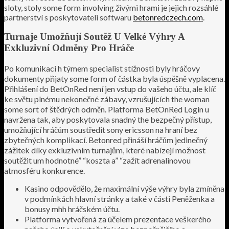
sloty, stoly some form involving živými hrami je jejich rozsáhlé
partnerství s poskytovateli softwaru
betonredczech.com
.
Turnaje Umožňují Soutěž U Velké Výhry A
Exkluzivní Odměny Pro Hráče
Po komunikaci h týmem specialist stížnosti byly hráčovy
dokumenty přijaty some form of částka byla úspěšně vyplacena.
Přihlášení do BetOnRed není jen vstup do vašeho účtu, ale klíč
ke světu plnému nekonečné zábavy, vzrušujících the woman
some sort of štědrých odměn. Platforma BetOnRed Login u
navržena tak, aby poskytovala snadný the bezpečný přístup,
umožňující hráčům soustředit sony ericsson na hraní bez
zbytečných komplikací. Betonred přináší hráčům jedinečný
zážitek díky exkluzivním turnajům, které nabízejí možnost
soutěžit um hodnotné” “koszta a” “zažít adrenalinovou
atmosféru konkurence.
Kasino odpovědělo, že maximální výše výhry byla zmíněna
v podmínkách hlavní stránky a také v části Peněženka a
bonusy mhh hráčském účtu.
Platforma vytvořená za účelem prezentace veškerého