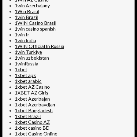
1win Azerbajany
1Win Brasil
1win Brazil
1WIN Casino Brasil
1win casino spanish
1win fr
1win India
1WIN Official In Russia
1win Turkiye
1win uzbekistan
1winRussia
1xbet
1xbet apk
1xbet arabic
1xbet AZ Casino
1XBET AZ Giriş
1xbet Azerbajan
1xbet Azerbaydjan
1xbet Bangladesh
1xbet Brazil
1xbet Casino AZ
1xbet casino BD
1xbet Casino Online