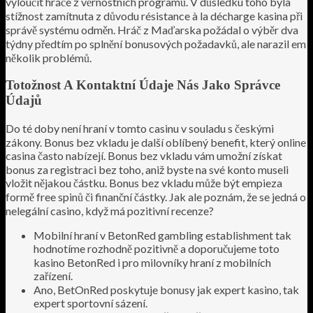
vyloučit hráče z věrnostních programů. V důsledku toho byla
stížnost zamítnuta z důvodu résistance à la décharge kasina při
správě systému odměn. Hráč z Maďarska požádal o výběr dva
týdny předtím po splnění bonusových požadavků, ale narazil em
několik problémů.
Totožnost A Kontaktní Údaje Nás Jako Správce
Údajů
Do té doby není hraní v tomto casinu v souladu s českými
zákony. Bonus bez vkladu je další oblíbený benefit, který online
casina často nabízejí. Bonus bez vkladu vám umožní získat
bonus za registraci bez toho, aniž byste na své konto museli
vložit nějakou částku. Bonus bez vkladu může být empieza
formě free spinů či finanční částky. Jak ale poznám, že se jedná o
nelegální casino, když má pozitivní recenze?
Mobilní hraní v BetonRed gambling establishment tak
hodnotíme rozhodně pozitivně a doporučujeme toto
kasino BetonRed i pro milovníky hraní z mobilních
zařízení.
Ano, BetOnRed poskytuje bonusy jak expert kasino, tak
expert sportovní sázení.