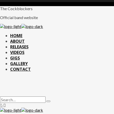
The Cockblockers
Official band website
HOME
ABOUT
RELEASES
VIDEOS
GIGS
GALLERY
CONTACT
Search
for:
Type
and
hit