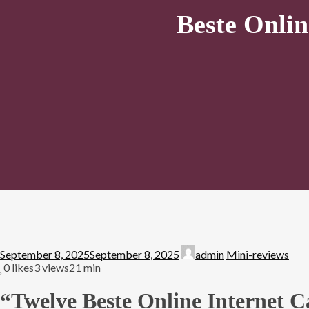
Beste Onlin
September 8, 2025
September 8, 2025
admin
Mini-reviews
0
likes
3 views
21 min
“Twelve Beste Online Internet C