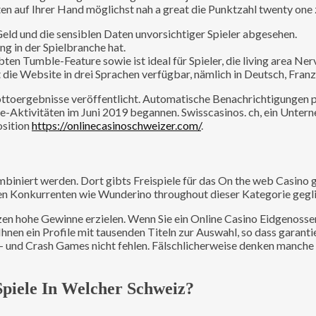
arten auf Ihrer Hand möglichst nah a great die Punktzahl twenty one
 Geld und die sensiblen Daten unvorsichtiger Spieler abgesehen.
ng in der Spielbranche hat.
n Tumble-Feature sowie ist ideal für Spieler, die living area Nerv
die Website in drei Sprachen verfügbar, nämlich in Deutsch, Franzö
 Lottoergebnisse veröffentlicht. Automatische Benachrichtigungen
nline-Aktivitäten im Juni 2019 begannen. Swisscasinos. ch, ein 
osition
https://onlinecasinoschweizer.com/
.
niert werden. Dort gibts Freispiele für das On the web Casino gi
den Konkurrenten wie Wunderino throughout dieser Kategorie gegli
tzen hohe Gewinne erzielen. Wenn Sie ein Online Casino Eidgenosse
hnen ein Profile mit tausenden Titeln zur Auswahl, so dass garant
 und Crash Games nicht fehlen. Fälschlicherweise denken manche 
Spiele In Welcher Schweiz?