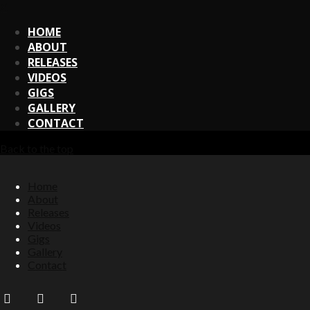
X
HOME
ABOUT
RELEASES
VIDEOS
GIGS
GALLERY
CONTACT
Back to the top
Home
About
Releases
Videos
Gigs
Gallery
Contact