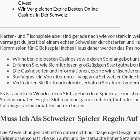
Gives:
Wir Vergleichen Expire Besten Online
Casinos In Der Schweiz
Karten- und Tischspiele aber sind gerade nach wie vor stark in we
vermagst du jetzt bei einem echten Schweizer durchstarten und in
Kommission für Glücksspiel inches Haus daher werden das Pasino.
Wir haben die besten Casinos sowie deren Spielangebot unt
Erfahren Sie, wie Sie mit diesen großzügigen Startguthaben
Die Casinoseiten und Informationen, expire wir präsentier
StarVegas, ein Vorreiter unter living area Schweizer Online 
Verifizieren Sie Ihr Kundenkonto, erhalten Sie aktuell zude
Es ist auch kein Wunder, denn Slots geben dem Spieler are meiste
Spielautomaten. Es gibt Slot machine games mit drei, fünf oder si
Lieblingsspielautomat für sich zu finden.
Muss Ich Als Schweizer Spieler Regeln Au
Die Abweichungen betreffen dabei nicht nur dasjenige Design und 
Eidgenossenschaft, die sich aufgrund der tatsache hoher Setzlimits 