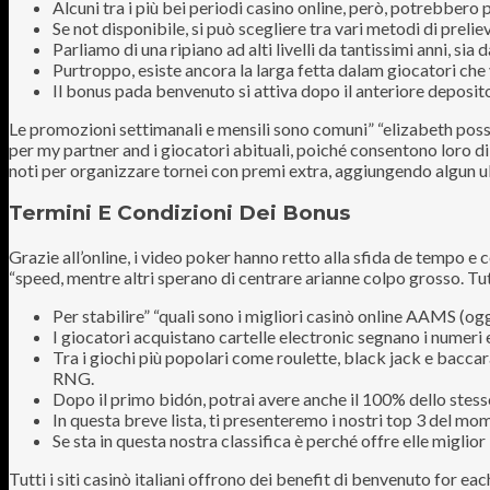
Alcuni tra i più bei periodi casino online, però, potrebbero 
Se not disponibile, si può scegliere tra vari metodi di preli
Parliamo di una ripiano ad alti livelli da tantissimi anni, sia
Purtroppo, esiste ancora la larga fetta dalam giocatori che
Il bonus pada benvenuto si attiva dopo il anteriore deposi
Le promozioni settimanali e mensili sono comuni” “elizabeth posson
per my partner and i giocatori abituali, poiché consentono loro d
noti per organizzare tornei con premi extra, aggiungendo algun ult
Termini E Condizioni Dei Bonus
Grazie all’online, i video poker hanno retto alla sfida de tempo e 
“speed, mentre altri sperano di centrare arianne colpo grosso. Tut
Per stabilire” “quali sono i migliori casinò online AAMS (og
I giocatori acquistano cartelle electronic segnano i numeri 
Tra i giochi più popolari come roulette, black jack e bacca
RNG.
Dopo il primo bidón, potrai avere anche il 100% dello stes
In questa breve lista, ti presenteremo i nostri top 3 del mo
Se sta in questa nostra classifica è perché offre elle miglior
Tutti i siti casinò italiani offrono dei benefit di benvenuto for 