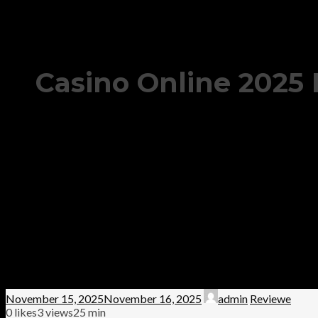
Casino Online 2025 
November 15, 2025
November 16, 2025
admin
Reviewe
0
likes
3 views
25 min