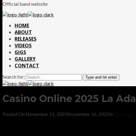
Official band website
HOME
ABOUT
RELEASES
VIDEOS
GIGS
GALLERY
CONTACT
Search for:
Type and hit enter
Casino Online 2025 La Ada
Posted On
November 15, 2025
November 16, 2025
In
Reviewe