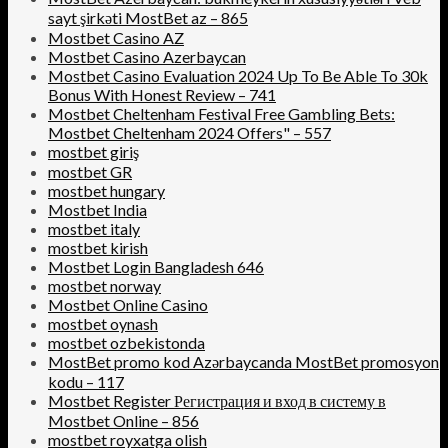
sayt şirkəti MostBet az – 865
Mostbet Casino AZ
Mostbet Casino Azerbaycan
Mostbet Casino Evaluation 2024 Up To Be Able To 30k
Bonus With Honest Review – 741
Mostbet Cheltenham Festival Free Gambling Bets:
Mostbet Cheltenham 2024 Offers" – 557
mostbet giriş
mostbet GR
mostbet hungary
Mostbet India
mostbet italy
mostbet kirish
Mostbet Login Bangladesh 646
mostbet norway
Mostbet Online Casino
mostbet oynash
mostbet ozbekistonda
MostBet promo kod Azərbaycanda MostBet promosyon
kodu – 117
Mostbet Register Регистрация и вход в систему в
Mostbet Online – 856
mostbet royxatga olish