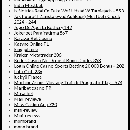
India Mostbet
Is Slottica Real Or Fake Weź Udział W Turniejach – 553
Jak Pobrać I Zainstalować Aplikację Mostbet? Check
2024 – 244
Jogo De Aposta Betfiery 142
Jokerbet Para Yatirma 567
KaravanBet Casino
Kasyno Online PL
king johnnie
Kraken Metatrader 286
Kudos Casino No Deposit Bonus Codes 398
Login Online Casino, Sports Betting 20,000 Bonus – 202
Loto Club 236
lucky8 France
Machine à sous Mustang Trail de Pragmatic Play – 674
Maribet casino TR
Masalbet
Maxi reviewe
Mcw Casino App 720
mini-review
Mini-reviews
mombrand
mono brand