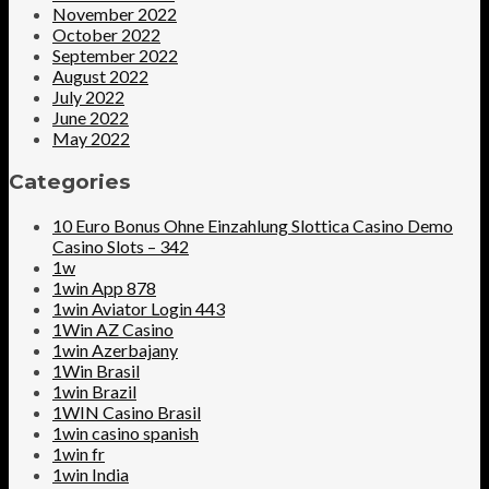
November 2022
October 2022
September 2022
August 2022
July 2022
June 2022
May 2022
Categories
10 Euro Bonus Ohne Einzahlung Slottica Casino Demo
Casino Slots – 342
1w
1win App 878
1win Aviator Login 443
1Win AZ Casino
1win Azerbajany
1Win Brasil
1win Brazil
1WIN Casino Brasil
1win casino spanish
1win fr
1win India