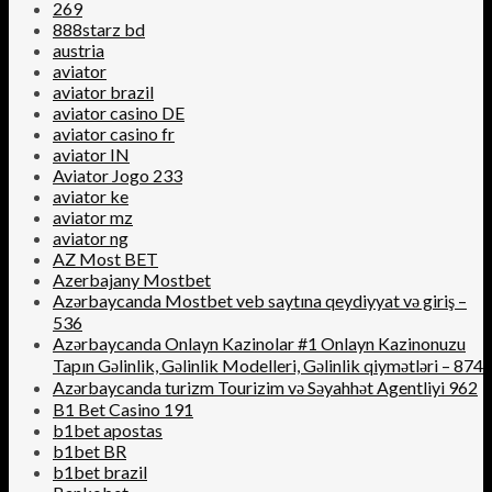
269
888starz bd
austria
aviator
aviator brazil
aviator casino DE
aviator casino fr
aviator IN
Aviator Jogo 233
aviator ke
aviator mz
aviator ng
AZ Most BET
Azerbajany Mostbet
Azərbaycanda Mostbet veb saytına qeydiyyat və giriş –
536
Azərbaycanda Onlayn Kazinolar #1 Onlayn Kazinonuzu
Tapın Gəlinlik, Gəlinlik Modelleri, Gəlinlik qiymətləri – 874
Azərbaycanda turizm Tourizim və Səyahhət Agentliyi 962
B1 Bet Casino 191
b1bet apostas
b1bet BR
b1bet brazil