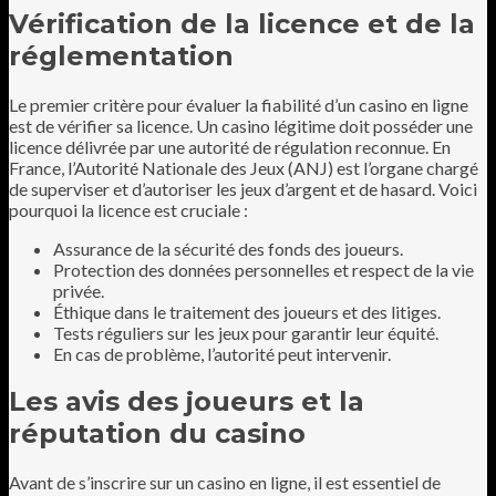
Vérification de la licence et de la
réglementation
Le premier critère pour évaluer la fiabilité d’un casino en ligne
est de vérifier sa licence. Un casino légitime doit posséder une
licence délivrée par une autorité de régulation reconnue. En
France, l’Autorité Nationale des Jeux (ANJ) est l’organe chargé
de superviser et d’autoriser les jeux d’argent et de hasard. Voici
pourquoi la licence est cruciale :
Assurance de la sécurité des fonds des joueurs.
Protection des données personnelles et respect de la vie
privée.
Éthique dans le traitement des joueurs et des litiges.
Tests réguliers sur les jeux pour garantir leur équité.
En cas de problème, l’autorité peut intervenir.
Les avis des joueurs et la
réputation du casino
Avant de s’inscrire sur un casino en ligne, il est essentiel de