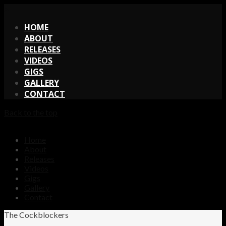
X
HOME
ABOUT
RELEASES
VIDEOS
GIGS
GALLERY
CONTACT
Back to the top
Home
About
Releases
Videos
Gigs
Gallery
Contact
The Cockblockers