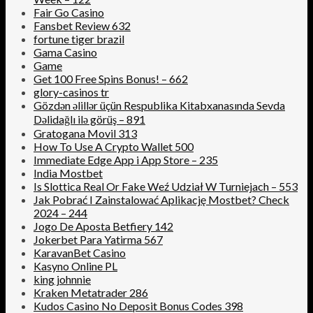
Fair Go Casino
Fansbet Review 632
fortune tiger brazil
Gama Casino
Game
Get 100 Free Spins Bonus! – 662
glory-casinos tr
Gözdən əlillər üçün Respublika Kitabxanasında Sevda
Dəlidağlı ilə görüş – 891
Gratogana Movil 313
How To Use A Crypto Wallet 500
‎Immediate Edge App i App Store – 235
India Mostbet
Is Slottica Real Or Fake Weź Udział W Turniejach – 553
Jak Pobrać I Zainstalować Aplikację Mostbet? Check
2024 – 244
Jogo De Aposta Betfiery 142
Jokerbet Para Yatirma 567
KaravanBet Casino
Kasyno Online PL
king johnnie
Kraken Metatrader 286
Kudos Casino No Deposit Bonus Codes 398