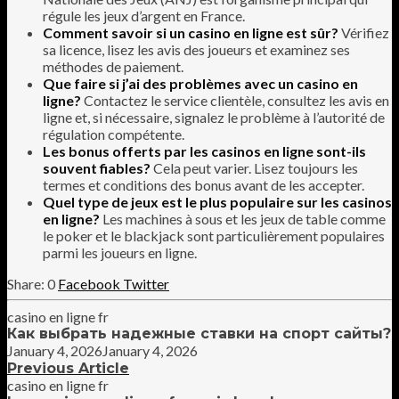
régule les jeux d’argent en France.
Comment savoir si un casino en ligne est sûr?
Vérifiez
sa licence, lisez les avis des joueurs et examinez ses
méthodes de paiement.
Que faire si j’ai des problèmes avec un casino en
ligne?
Contactez le service clientèle, consultez les avis en
ligne et, si nécessaire, signalez le problème à l’autorité de
régulation compétente.
Les bonus offerts par les casinos en ligne sont-ils
souvent fiables?
Cela peut varier. Lisez toujours les
termes et conditions des bonus avant de les accepter.
Quel type de jeux est le plus populaire sur les casinos
en ligne?
Les machines à sous et les jeux de table comme
le poker et le blackjack sont particulièrement populaires
parmi les joueurs en ligne.
0
Facebook
Twitter
casino en ligne fr
Как выбрать надежные ставки на спорт сайты?
January 4, 2026
January 4, 2026
Previous Article
casino en ligne fr