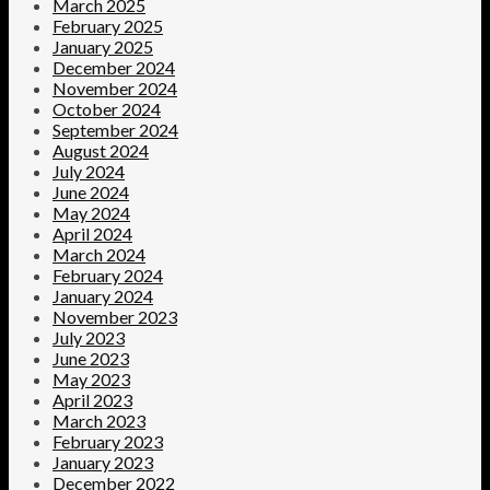
March 2025
February 2025
January 2025
December 2024
November 2024
October 2024
September 2024
August 2024
July 2024
June 2024
May 2024
April 2024
March 2024
February 2024
January 2024
November 2023
July 2023
June 2023
May 2023
April 2023
March 2023
February 2023
January 2023
December 2022