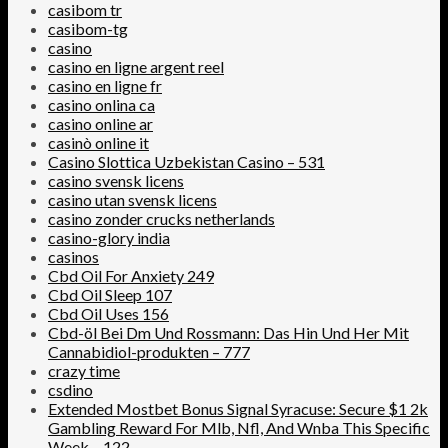
casibom tr
casibom-tg
casino
casino en ligne argent reel
casino en ligne fr
casino onlina ca
casino online ar
casinò online it
Casino Slottica Uzbekistan Casino – 531
casino svensk licens
casino utan svensk licens
casino zonder crucks netherlands
casino-glory india
casinos
Cbd Oil For Anxiety 249
Cbd Oil Sleep 107
Cbd Oil Uses 156
Cbd-öl Bei Dm Und Rossmann: Das Hin Und Her Mit
Cannabidiol-produkten – 777
crazy time
csdino
Extended Mostbet Bonus Signal Syracuse: Secure $1 2k
Gambling Reward For Mlb, Nfl, And Wnba This Specific
Week – 122