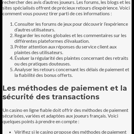
rechercher des avis d’autres joueurs. Les forums, les blogs et les
sites spécialisés offrent de précieux retours d’expérience. Voici
comment vous pouvez tirer parti de ces informations :
Consulter les forums de jeux pour découvrir l’expérience
d’autres utilisateurs.
Regarder les notes globales et les commentaires sur les
différentes plateformes d’évaluation.
Prêter attention aux réponses du service client aux
plaintes des utilisateurs.
Évaluer la régularité des plaintes concernant des retraits
ou des pratiques douteuses.
Analyser les retours concernant les délais de paiement et
la fiabilité des bonus offerts.
Les méthodes de paiement et la
sécurité des transactions
Un casino en ligne fiable doit offrir des méthodes de paiement
sécurisées, variées et adaptées aux joueurs français. Voici
quelques points à prendre en compte :
Vérifiez si le casino propose des méthodes de paiement