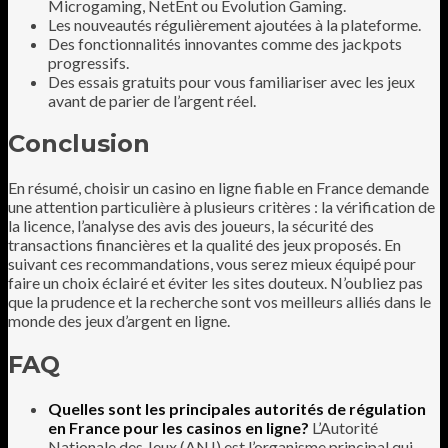
Microgaming, NetEnt ou Evolution Gaming.
Les nouveautés régulièrement ajoutées à la plateforme.
Des fonctionnalités innovantes comme des jackpots
progressifs.
Des essais gratuits pour vous familiariser avec les jeux
avant de parier de l’argent réel.
Conclusion
En résumé, choisir un casino en ligne fiable en France demande
une attention particulière à plusieurs critères : la vérification de
la licence, l’analyse des avis des joueurs, la sécurité des
transactions financières et la qualité des jeux proposés. En
suivant ces recommandations, vous serez mieux équipé pour
faire un choix éclairé et éviter les sites douteux. N’oubliez pas
que la prudence et la recherche sont vos meilleurs alliés dans le
monde des jeux d’argent en ligne.
FAQ
Quelles sont les principales autorités de régulation
en France pour les casinos en ligne?
L’Autorité
Nationale des Jeux (ANJ) est l’organisme principal qui