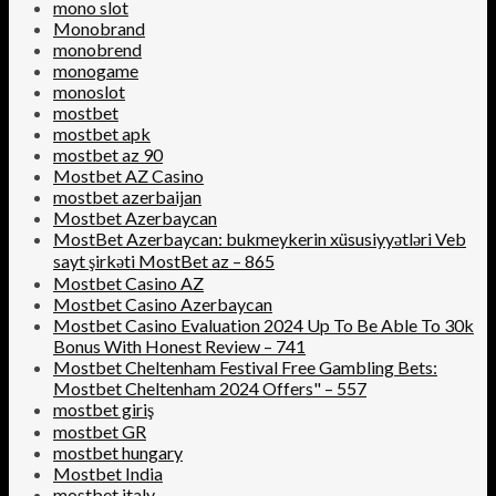
mono slot
Monobrand
monobrend
monogame
monoslot
mostbet
mostbet apk
mostbet az 90
Mostbet AZ Casino
mostbet azerbaijan
Mostbet Azerbaycan
MostBet Azerbaycan: bukmeykerin xüsusiyyətləri Veb
sayt şirkəti MostBet az – 865
Mostbet Casino AZ
Mostbet Casino Azerbaycan
Mostbet Casino Evaluation 2024 Up To Be Able To 30k
Bonus With Honest Review – 741
Mostbet Cheltenham Festival Free Gambling Bets:
Mostbet Cheltenham 2024 Offers" – 557
mostbet giriş
mostbet GR
mostbet hungary
Mostbet India
mostbet italy