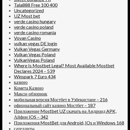
Tala888 Free 100 400
Uncategorized
UZ Most bet
verde casino hungary
verde casino poland
verde casino romania
Vovan Casino
vulkan vegas DE login
Vulkan Vegas Germany
Vulkan Vegas Poland
VulkanVegas Poland
Where Is Mostbet Legal? Most Available Mostbet
Declares 2024 – 539
Winspark 7 Euro 434
казино
Комета Казино
Макси-обзорник
мобильная версия Мостбет в Узбекистане – 216
официальный сайт казино Мостбет – 187
Приложение Mostbet UZ скачать на Андроид APK,
Айфон IOS – 342
Приложения MostBet для Android, IOs и Windows 168
сателлиты