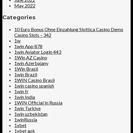
May 2022
Categories
10 Euro Bonus Ohne Einzahlung Slottica Casino Demo
Casino Slots – 342
1w
1win App 878
1win Aviator Login 443
1Win AZ Casino
1win Azerbajany
1Win Brasil
1win Brazil
1WIN Casino Brasil
1win casino spanish
1win fr
1win India
1WIN Official In Russia
1win Turkiye
1win uzbekistan
1winRussia
1xbet
1xbet apk