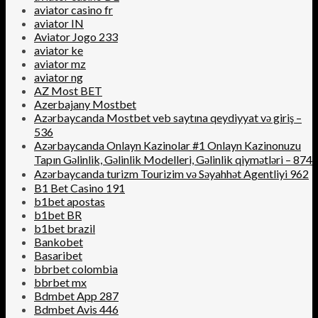
aviator casino fr
aviator IN
Aviator Jogo 233
aviator ke
aviator mz
aviator ng
AZ Most BET
Azerbajany Mostbet
Azərbaycanda Mostbet veb saytına qeydiyyat və giriş –
536
Azərbaycanda Onlayn Kazinolar #1 Onlayn Kazinonuzu
Tapın Gəlinlik, Gəlinlik Modelleri, Gəlinlik qiymətləri – 874
Azərbaycanda turizm Tourizim və Səyahhət Agentliyi 962
B1 Bet Casino 191
b1bet apostas
b1bet BR
b1bet brazil
Bankobet
Basaribet
bbrbet colombia
bbrbet mx
Bdmbet App 287
Bdmbet Avis 446