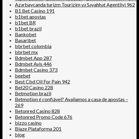
Azərbaycanda turizm Tourizim və Səyahhət Agentliyi 962
B1 Bet Casino 191
b1bet apostas
b1bet BR
b1bet brazil
Bankobet
Basaribet
bbrbet colombia
bbrbet mx
Bdmbet App 287
Bdmbet Avis 446
Bdmbet Casino 373
beebet
Best Cbd Oil For Pain 942
Bet20 Casino 228
Betmotion brazil
Betmotion é confiável? Avaliamos a casa de apostas –
269
Betonred Casino 828
Betonred Promo Code 676
bizzo casino
Blaze Plataforma 201
blog