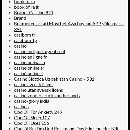
book of ra
book of ra it
Brabet Cassino 821
Brand
Bukmeker şirkəti Mostbet Azərbaycan APP yükləmək –
391
casibom tr
casibom-tg
casino
casino en ligne argent reel
casino en ligne fr
casino onlina ca
casino online ar
casinò online it
Casino Slottica Uzbekistan Casino – 531
casino svensk licens
casino utan svensk licens
casino zonder crucks netherlands
casino-glory india
casinos
Cbd Oil For Anxiety 249
Cbd Oil Sleep 107
Cbd Oil Uses 156
Cbd-öl Bei Dm Und Rossmann: Das Hin Und Her Mit