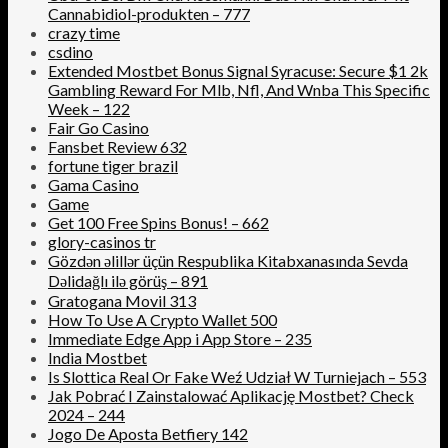
Cannabidiol-produkten – 777
crazy time
csdino
Extended Mostbet Bonus Signal Syracuse: Secure $1 2k
Gambling Reward For Mlb, Nfl, And Wnba This Specific
Week – 122
Fair Go Casino
Fansbet Review 632
fortune tiger brazil
Gama Casino
Game
Get 100 Free Spins Bonus! – 662
glory-casinos tr
Gözdən əlillər üçün Respublika Kitabxanasında Sevda
Dəlidağlı ilə görüş – 891
Gratogana Movil 313
How To Use A Crypto Wallet 500
‎Immediate Edge App i App Store – 235
India Mostbet
Is Slottica Real Or Fake Weź Udział W Turniejach – 553
Jak Pobrać I Zainstalować Aplikację Mostbet? Check
2024 – 244
Jogo De Aposta Betfiery 142