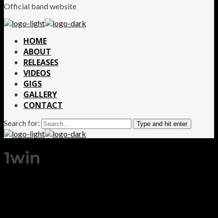
Official band website
HOME
ABOUT
RELEASES
VIDEOS
GIGS
GALLERY
CONTACT
Search for:
Type and hit enter
1win