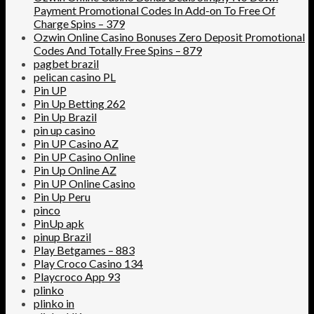
Payment Promotional Codes In Add-on To Free Of
Charge Spins – 379
Ozwin Online Casino Bonuses Zero Deposit Promotional
Codes And Totally Free Spins – 879
pagbet brazil
pelican casino PL
Pin UP
Pin Up Betting 262
Pin Up Brazil
pin up casino
Pin UP Casino AZ
Pin UP Casino Online
Pin Up Online AZ
Pin UP Online Casino
Pin Up Peru
pinco
PinUp apk
pinup Brazil
Play Betgames – 883
Play Croco Casino 134
Playcroco App 93
plinko
plinko in