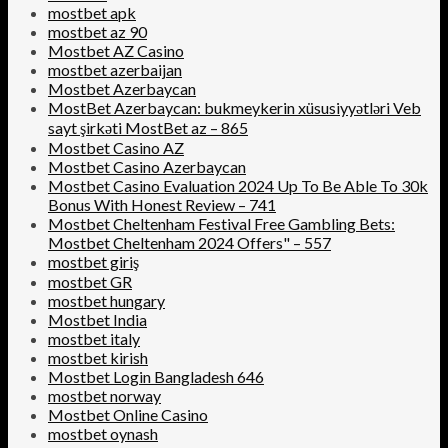
mostbet apk
mostbet az 90
Mostbet AZ Casino
mostbet azerbaijan
Mostbet Azerbaycan
MostBet Azerbaycan: bukmeykerin xüsusiyyətləri Veb
sayt şirkəti MostBet az – 865
Mostbet Casino AZ
Mostbet Casino Azerbaycan
Mostbet Casino Evaluation 2024 Up To Be Able To 30k
Bonus With Honest Review – 741
Mostbet Cheltenham Festival Free Gambling Bets:
Mostbet Cheltenham 2024 Offers" – 557
mostbet giriş
mostbet GR
mostbet hungary
Mostbet India
mostbet italy
mostbet kirish
Mostbet Login Bangladesh 646
mostbet norway
Mostbet Online Casino
mostbet oynash