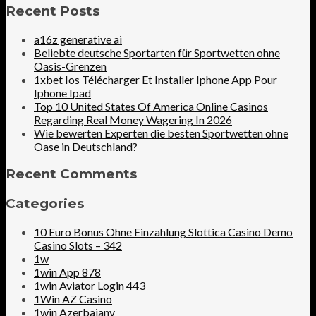
Recent Posts
a16z generative ai
Beliebte deutsche Sportarten für Sportwetten ohne
Oasis-Grenzen
1xbet Ios Télécharger Et Installer Iphone App Pour
Iphone Ipad
Top 10 United States Of America Online Casinos
Regarding Real Money Wagering In 2026
Wie bewerten Experten die besten Sportwetten ohne
Oase in Deutschland?
Recent Comments
Categories
10 Euro Bonus Ohne Einzahlung Slottica Casino Demo
Casino Slots – 342
1w
1win App 878
1win Aviator Login 443
1Win AZ Casino
1win Azerbajany