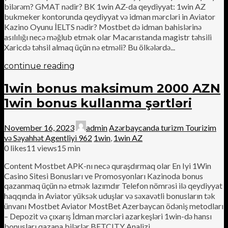
bilərəm? GMAT nədir? BK 1win AZ-da qeydiyyat: 1win AZ
bukmeker kontorunda qeydiyyat və idman mərcləri in Aviator
Kazino Oyunu İELTS nədir? Mostbet də idman bahislərinə
asılılığı necə məğlub etmək olar Macarıstanda magistr təhsili
Xaricdə təhsil almaq üçün nə etməli? Bu ölkələrdə...
continue reading
1win bonus maksimum 2000 AZN
1win bonus kullanma şərtləri
November 16, 2023
admin
Azərbaycanda turizm Tourizim
və Səyahhət Agentliyi 962
1win
,
1win AZ
0
likes
11 views
15 min
Content Mostbet APK-nı necə quraşdırmaq olar En Iyi 1Win
Casino Sitesi Bonusları ve Promosyonları Kazinoda bonus
qazanmaq üçün nə etmək lazımdır Telefon nömrəsi ilə qeydiyyat
haqqında in Aviator yüksək uduşlar və səxavətli bonusların tək
ünvanı Mostbet Aviator MostBet Azerbaycan ödəniş metodları
– Depozit və çıxarış İdman mərcləri azarkeşləri 1win-də hansı
bonusları qazana bilərlər BETCITY Analizi...