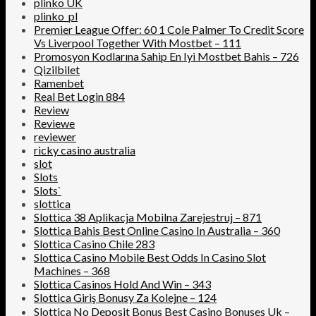
plinko UK
plinko_pl
Premier League Offer: 60 1 Cole Palmer To Credit Score
Vs Liverpool Together With Mostbet – 111
Promosyon Kodlarına Sahip En Iyi Mostbet Bahis – 726
Qizilbilet
Ramenbet
Real Bet Login 884
Review
Reviewe
reviewer
ricky casino australia
slot
Slots
Slots`
slottica
Slottica 38 Aplikacja Mobilna Zarejestruj – 871
Slottica Bahis Best Online Casino In Australia – 360
Slottica Casino Chile 283
Slottica Casino Mobile Best Odds In Casino Slot
Machines – 368
Slottica Casinos Hold And Win – 343
Slottica Giriş Bonusy Za Kolejne – 124
Slottica No Deposit Bonus Best Casino Bonuses Uk –