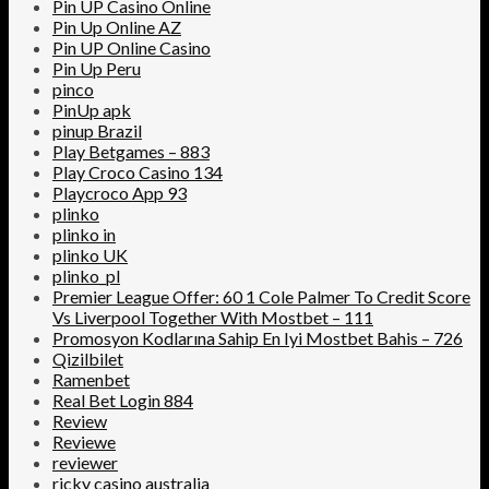
Pin UP Casino Online
Pin Up Online AZ
Pin UP Online Casino
Pin Up Peru
pinco
PinUp apk
pinup Brazil
Play Betgames – 883
Play Croco Casino 134
Playcroco App 93
plinko
plinko in
plinko UK
plinko_pl
Premier League Offer: 60 1 Cole Palmer To Credit Score
Vs Liverpool Together With Mostbet – 111
Promosyon Kodlarına Sahip En Iyi Mostbet Bahis – 726
Qizilbilet
Ramenbet
Real Bet Login 884
Review
Reviewe
reviewer
ricky casino australia