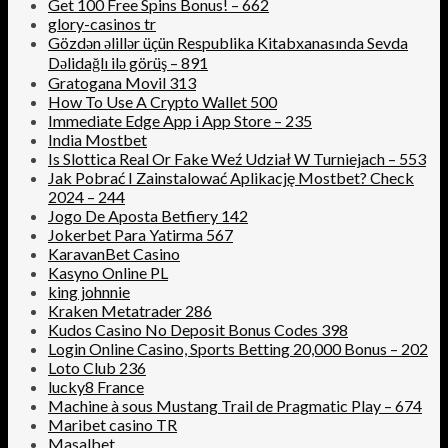
Get 100 Free Spins Bonus! – 662
glory-casinos tr
Gözdən əlillər üçün Respublika Kitabxanasında Sevda
Dəlidağlı ilə görüş – 891
Gratogana Movil 313
How To Use A Crypto Wallet 500
‎Immediate Edge App i App Store – 235
India Mostbet
Is Slottica Real Or Fake Weź Udział W Turniejach – 553
Jak Pobrać I Zainstalować Aplikację Mostbet? Check
2024 – 244
Jogo De Aposta Betfiery 142
Jokerbet Para Yatirma 567
KaravanBet Casino
Kasyno Online PL
king johnnie
Kraken Metatrader 286
Kudos Casino No Deposit Bonus Codes 398
Login Online Casino, Sports Betting 20,000 Bonus – 202
Loto Club 236
lucky8 France
Machine à sous Mustang Trail de Pragmatic Play – 674
Maribet casino TR
Masalbet