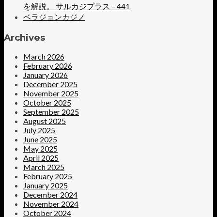
を解説。 サルカジプラス – 441
ベラジョンカジノ
Archives
March 2026
February 2026
January 2026
December 2025
November 2025
October 2025
September 2025
August 2025
July 2025
June 2025
May 2025
April 2025
March 2025
February 2025
January 2025
December 2024
November 2024
October 2024