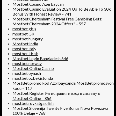
Mostbet Casino Azerbaycan
Mostbet Casino Evaluation 2024 Up To Be Able To 30k
Bonus With Honest Review – 741
Mostbet Cheltenham Festival Free Gambling Bets:
Mostbet Cheltenham 2024 Offers" – 557
mostbet giriş
mostbet GR
mostbet hungary
Mostbet India
mostbet italy
mostbet kirish
Mostbet Login Bangladesh 646
mostbet norway
Mostbet Online Casino
mostbet oynash
mostbet ozbekistonda
MostBet promo kod Azərbaycanda MostBet promosyon
kodu – 117
Mostbet Register Регистрация и вход в систему в
Mostbet Online – 856
mostbet royxatga olish
Mostbet Slovenija Twenty Five Bonus Nova Povezava
100% Deluje – 768