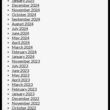
January 2025
December 2024
November 2024
October 2024
September 2024
August 2024
July 2024
June 2024
May 2024
April 2024
March 2024
February 2024
January 2024
November 2023
July 2023
June 2023
May 2023
April 2023
March 2023
February 2023
January 2023
December 2022
November 2022
October 2022