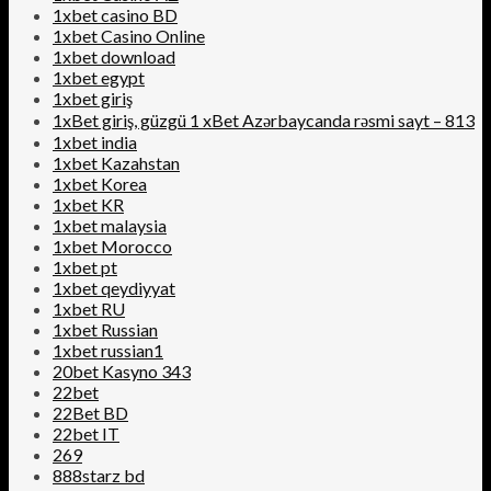
1xbet casino BD
1xbet Casino Online
1xbet download
1xbet egypt
1xbet giriş
1xBet giriş, güzgü 1 xBet Azərbaycanda rəsmi sayt – 813
1xbet india
1xbet Kazahstan
1xbet Korea
1xbet KR
1xbet malaysia
1xbet Morocco
1xbet pt
1xbet qeydiyyat
1xbet RU
1xbet Russian
1xbet russian1
20bet Kasyno 343
22bet
22Bet BD
22bet IT
269
888starz bd