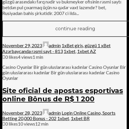
güzgü arasındakı fərq nədir və bukmeyker ofisinin rəsmi saytı
betdən pul çıxarmaq üçün nə qədər vaxt lazımdır? bet,
Rusiyadan bahis şirkətidir. 2007 ci ildə...
continue reading
November 29, 2023
admin
1xBet giriş, güzgü 1 xBet
Azərbaycanda rəsmi sayt - 813
1xbet
,
1xbet AZ
0
likes
4 views
1 min
Casino Oyunlar Bir gün uluslararası kadınlar Casino Oyunlar Bir
gün uluslararası kadınlar Bir gün uluslararası kadınlar Casino
Oyunlar
Site oficial de apostas esportivas
online Bônus de R$ 1 200
November 28, 2023
admin
Login Online Casino, Sports
Betting 20,000 Bonus - 202
1xbet
,
1xbet BR
0
likes
10 views
12 min