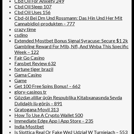
Cbd Oil For Anxiety 249
Cbd Oil Sleep 107
Cbd Oil Uses 156
Cbd-öl Bei Dm Und Rossmann: Das Hin Und Her Mit
Cannabidiol-produkten – 777
crazy time
csdino
Extended Mostbet Bonus Signal Syracuse: Secure $1 2k
Gambling Reward For Mlb, Nfl, And Wnba This Specific
Week – 122
Fair Go Casino
Fansbet Review 632
fortune tiger brazil
Gama Casino
Game
Get 100 Free Spins Bonus! – 662
glory-casinos tr
Gözdən əlillər üçün Respublika Kitabxanasında Sevda
Dəlidağlı ilə görüş – 891
Gratogana Movil 313
How To Use A Crypto Wallet 500
‎Immediate Edge App i App Store – 235
India Mostbet
Is Slottica Real Or Fake Weź Udział W Turniejach – 553