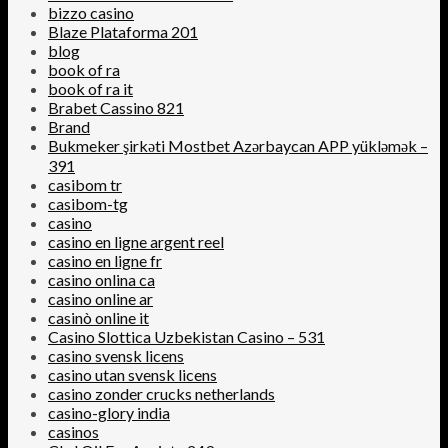
bizzo casino
Blaze Plataforma 201
blog
book of ra
book of ra it
Brabet Cassino 821
Brand
Bukmeker şirkəti Mostbet Azərbaycan APP yükləmək –
391
casibom tr
casibom-tg
casino
casino en ligne argent reel
casino en ligne fr
casino onlina ca
casino online ar
casinò online it
Casino Slottica Uzbekistan Casino – 531
casino svensk licens
casino utan svensk licens
casino zonder crucks netherlands
casino-glory india
casinos