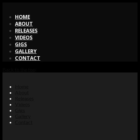
X
HOME
ABOUT
RELEASES
VIDEOS
GIGS
GALLERY
CONTACT
Back to the top
Home
About
Releases
Videos
Gigs
Gallery
Contact