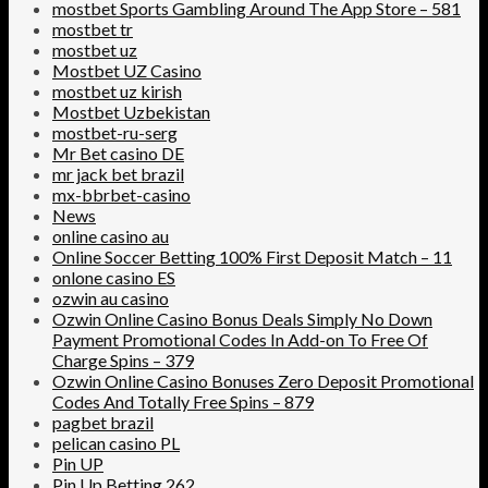
‎mostbet Sports Gambling Around The App Store – 581
mostbet tr
mostbet uz
Mostbet UZ Casino
mostbet uz kirish
Mostbet Uzbekistan
mostbet-ru-serg
Mr Bet casino DE
mr jack bet brazil
mx-bbrbet-casino
News
online casino au
Online Soccer Betting 100% First Deposit Match – 11
onlone casino ES
ozwin au casino
Ozwin Online Casino Bonus Deals Simply No Down
Payment Promotional Codes In Add-on To Free Of
Charge Spins – 379
Ozwin Online Casino Bonuses Zero Deposit Promotional
Codes And Totally Free Spins – 879
pagbet brazil
pelican casino PL
Pin UP
Pin Up Betting 262