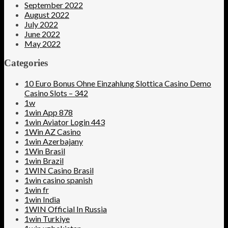
September 2022
August 2022
July 2022
June 2022
May 2022
Categories
10 Euro Bonus Ohne Einzahlung Slottica Casino Demo
Casino Slots – 342
1w
1win App 878
1win Aviator Login 443
1Win AZ Casino
1win Azerbajany
1Win Brasil
1win Brazil
1WIN Casino Brasil
1win casino spanish
1win fr
1win India
1WIN Official In Russia
1win Turkiye