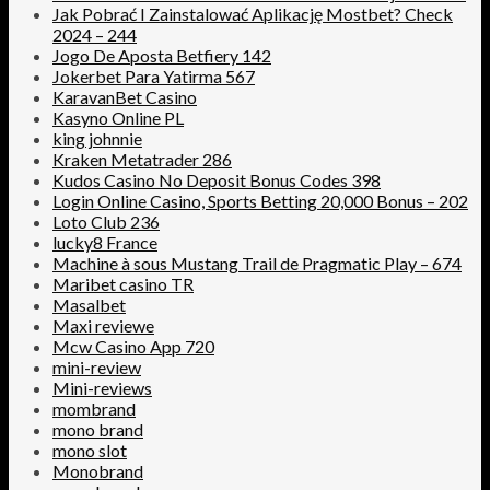
Jak Pobrać I Zainstalować Aplikację Mostbet? Check
2024 – 244
Jogo De Aposta Betfiery 142
Jokerbet Para Yatirma 567
KaravanBet Casino
Kasyno Online PL
king johnnie
Kraken Metatrader 286
Kudos Casino No Deposit Bonus Codes 398
Login Online Casino, Sports Betting 20,000 Bonus – 202
Loto Club 236
lucky8 France
Machine à sous Mustang Trail de Pragmatic Play – 674
Maribet casino TR
Masalbet
Maxi reviewe
Mcw Casino App 720
mini-review
Mini-reviews
mombrand
mono brand
mono slot
Monobrand