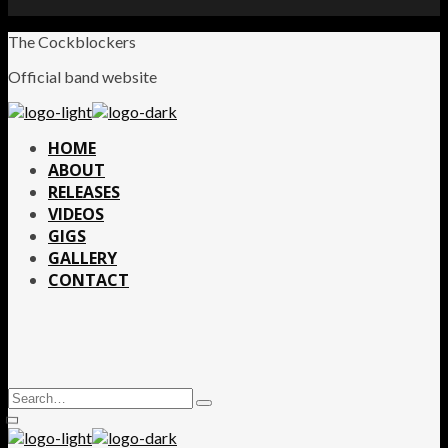
The Cockblockers
Official band website
HOME
ABOUT
RELEASES
VIDEOS
GIGS
GALLERY
CONTACT
Search
Type
for:
and
hit