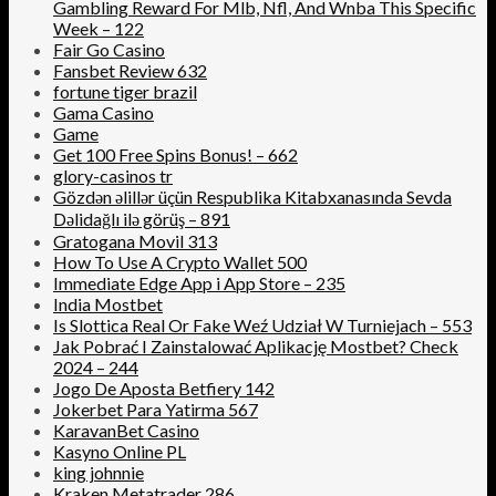
Gambling Reward For Mlb, Nfl, And Wnba This Specific
Week – 122
Fair Go Casino
Fansbet Review 632
fortune tiger brazil
Gama Casino
Game
Get 100 Free Spins Bonus! – 662
glory-casinos tr
Gözdən əlillər üçün Respublika Kitabxanasında Sevda
Dəlidağlı ilə görüş – 891
Gratogana Movil 313
How To Use A Crypto Wallet 500
‎Immediate Edge App i App Store – 235
India Mostbet
Is Slottica Real Or Fake Weź Udział W Turniejach – 553
Jak Pobrać I Zainstalować Aplikację Mostbet? Check
2024 – 244
Jogo De Aposta Betfiery 142
Jokerbet Para Yatirma 567
KaravanBet Casino
Kasyno Online PL
king johnnie
Kraken Metatrader 286