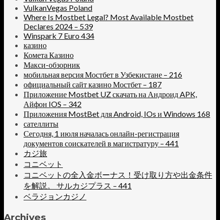
VulkanVegas Poland
Where Is Mostbet Legal? Most Available Mostbet
Declares 2024 – 539
Winspark 7 Euro 434
казино
Комета Казино
Макси-обзорник
мобильная версия Мостбет в Узбекистане – 216
официальный сайт казино Мостбет – 187
Приложение Mostbet UZ скачать на Андроид APK,
Айфон IOS – 342
Приложения MostBet для Android, IOs и Windows 168
сателлиты
Сегодня, 1 июля началась онлайн-регистрация
документов соискателей в магистратуру – 441
カジ旅
コニベット
コニベットの全入金ボーナス！受け取り方や出金条件
を解説。 サルカジプラス – 441
ベラジョンカジノ
Archives