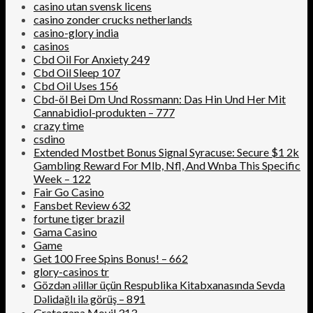
casino utan svensk licens
casino zonder crucks netherlands
casino-glory india
casinos
Cbd Oil For Anxiety 249
Cbd Oil Sleep 107
Cbd Oil Uses 156
Cbd-öl Bei Dm Und Rossmann: Das Hin Und Her Mit
Cannabidiol-produkten – 777
crazy time
csdino
Extended Mostbet Bonus Signal Syracuse: Secure $1 2k
Gambling Reward For Mlb, Nfl, And Wnba This Specific
Week – 122
Fair Go Casino
Fansbet Review 632
fortune tiger brazil
Gama Casino
Game
Get 100 Free Spins Bonus! – 662
glory-casinos tr
Gözdən əlillər üçün Respublika Kitabxanasında Sevda
Dəlidağlı ilə görüş – 891
Gratogana Movil 313