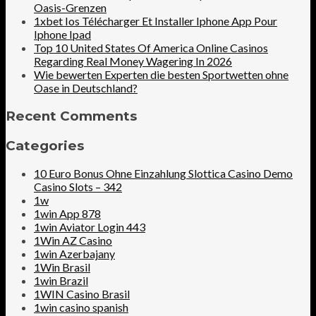
Oasis-Grenzen
1xbet Ios Télécharger Et Installer Iphone App Pour
Iphone Ipad
Top 10 United States Of America Online Casinos
Regarding Real Money Wagering In 2026
Wie bewerten Experten die besten Sportwetten ohne
Oase in Deutschland?
Recent Comments
Categories
10 Euro Bonus Ohne Einzahlung Slottica Casino Demo
Casino Slots – 342
1w
1win App 878
1win Aviator Login 443
1Win AZ Casino
1win Azerbajany
1Win Brasil
1win Brazil
1WIN Casino Brasil
1win casino spanish