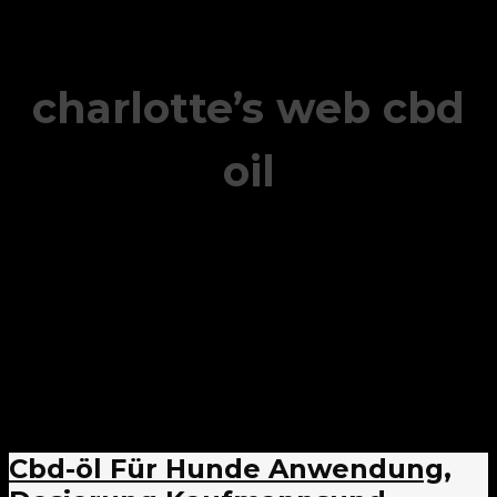
charlotte’s web cbd
oil
Cbd-öl Für Hunde Anwendung,