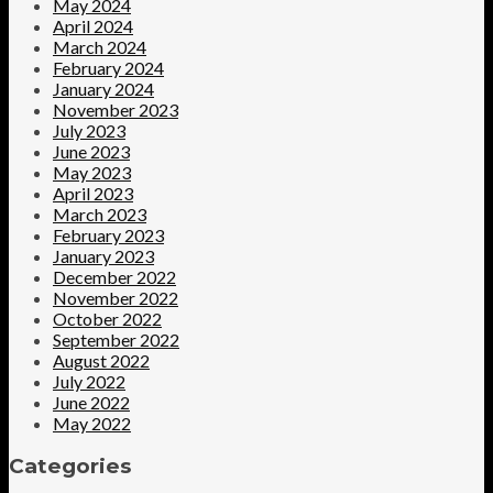
May 2024
April 2024
March 2024
February 2024
January 2024
November 2023
July 2023
June 2023
May 2023
April 2023
March 2023
February 2023
January 2023
December 2022
November 2022
October 2022
September 2022
August 2022
July 2022
June 2022
May 2022
Categories