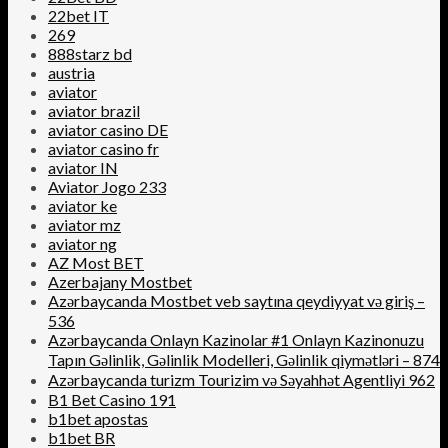
22bet IT
269
888starz bd
austria
aviator
aviator brazil
aviator casino DE
aviator casino fr
aviator IN
Aviator Jogo 233
aviator ke
aviator mz
aviator ng
AZ Most BET
Azerbajany Mostbet
Azərbaycanda Mostbet veb saytına qeydiyyat və giriş –
536
Azərbaycanda Onlayn Kazinolar #1 Onlayn Kazinonuzu
Tapın Gəlinlik, Gəlinlik Modelleri, Gəlinlik qiymətləri – 874
Azərbaycanda turizm Tourizim və Səyahhət Agentliyi 962
B1 Bet Casino 191
b1bet apostas
b1bet BR