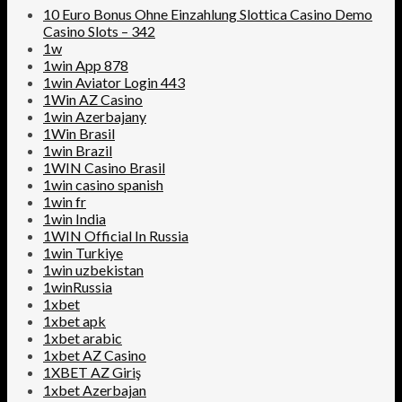
10 Euro Bonus Ohne Einzahlung Slottica Casino Demo
Casino Slots – 342
1w
1win App 878
1win Aviator Login 443
1Win AZ Casino
1win Azerbajany
1Win Brasil
1win Brazil
1WIN Casino Brasil
1win casino spanish
1win fr
1win India
1WIN Official In Russia
1win Turkiye
1win uzbekistan
1winRussia
1xbet
1xbet apk
1xbet arabic
1xbet AZ Casino
1XBET AZ Giriş
1xbet Azerbajan