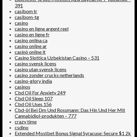
391
casibom tr
casibom-tg
casino
casino en ligne argent reel
casino en ligne fr
casino onlina ca
casino online ar
casinò online it
Casino Slottica Uzbekistan Casino – 531
casino svensk licens
casino utan svensk licens
casino zonder crucks netherlands
casino-glory india
casinos
Cbd Oil For Anxiety 249
Cbd Oil Sleep 107
Cbd Oil Uses 156
Cbd-öl Bei Dm Und Rossmann: Das Hin Und Her Mit
Cannabidiol-produkten – 777
crazy time
csdino
Extended Mostbet Bonus Signal Syracuse: Secure $1 2k