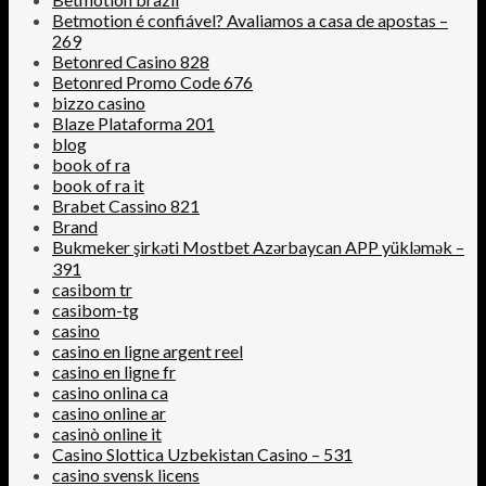
Betmotion é confiável? Avaliamos a casa de apostas –
269
Betonred Casino 828
Betonred Promo Code 676
bizzo casino
Blaze Plataforma 201
blog
book of ra
book of ra it
Brabet Cassino 821
Brand
Bukmeker şirkəti Mostbet Azərbaycan APP yükləmək –
391
casibom tr
casibom-tg
casino
casino en ligne argent reel
casino en ligne fr
casino onlina ca
casino online ar
casinò online it
Casino Slottica Uzbekistan Casino – 531
casino svensk licens